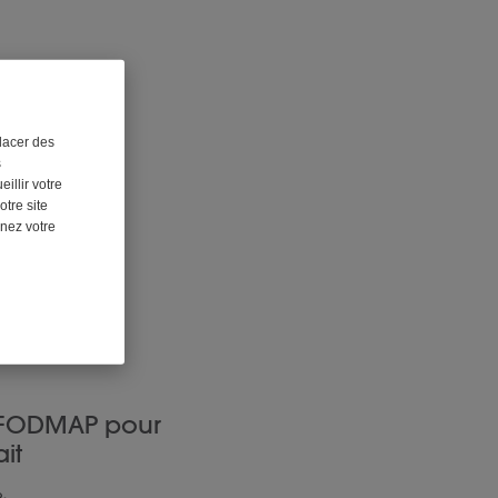
lacer des
s
illir votre
otre site
nnez votre
n FODMAP pour
it