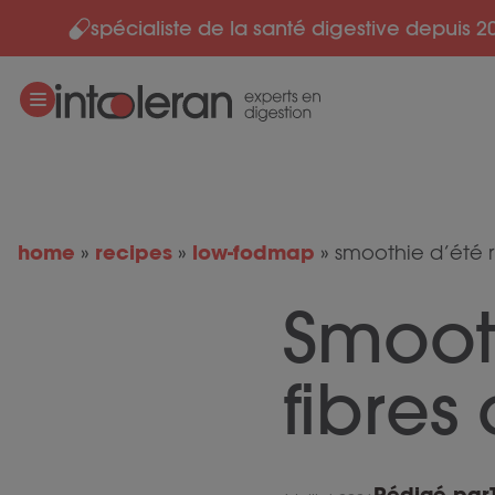
spécialiste de la santé digestive depuis 2
Skip to content
home
recipes
low-fodmap
»
»
»
smoothie d’été ri
Smooth
fibres
Rédigé par