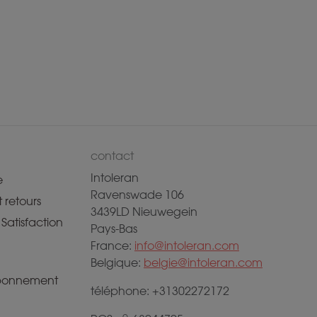
contact
Intoleran
e
Ravenswade 106
 retours
3439LD Nieuwegein
Satisfaction
Pays-Bas
France:
info@intoleran.com
Belgique:
belgie@intoleran.com
abonnement
téléphone: +31302272172
o