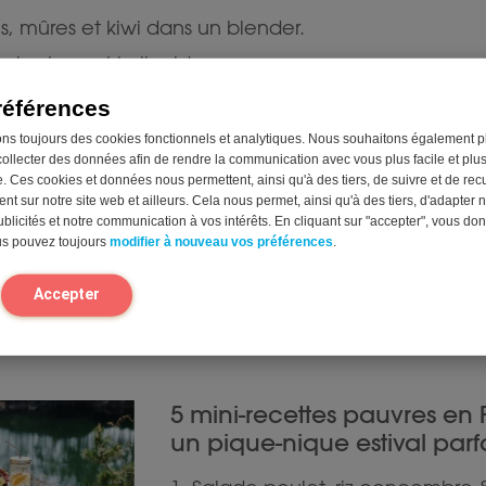
s, mûres et kiwi dans un blender.
s lactose et le liquide.
e chia et le jus de citron.
références
 jusqu’à consistance lisse.
ons toujours des cookies fonctionnels et analytiques. Nous souhaitons également p
collecter des données afin de rendre la communication avec vous plus facile et plu
minutes pour épaissir légèrement.
. Ces cookies et données nous permettent, ainsi qu'à des tiers, de suivre et de recue
t sur notre site web et ailleurs. Cela nous permet, ainsi qu'à des tiers, d'adapter n
blicités et notre communication à vos intérêts. En cliquant sur "accepter", vous do
us pouvez toujours
modifier à nouveau vos préférences
.
Accepter
rt avec recettes
5 mini-recettes pauvres e
un pique-nique estival parfa