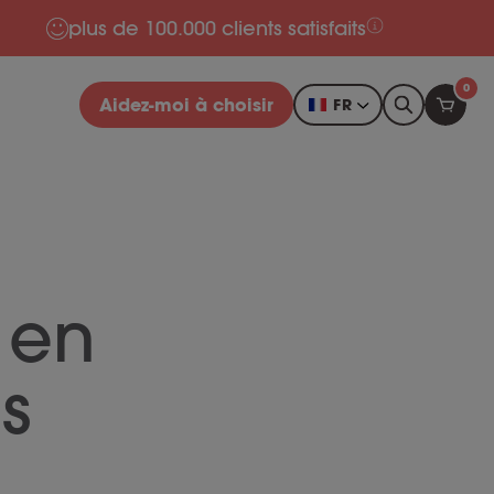
plus de 100.000 clients satisfaits
0
Aidez-moi à choisir
FR
 en
es