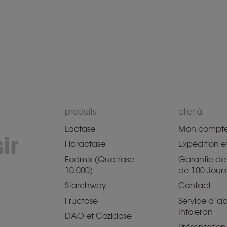
produits
aller à
Lactase
Mon compt
ir
Fibractase
Expédition et
Fodmix (Quatrase
Garantie de 
10.000)
de 100 Jours
Starchway
Contact
Fructase
Service d’
Intoleran
DAO et Cozidase