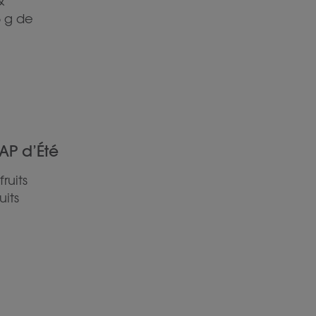
&
5 g de
AP d’Été
ruits
uits