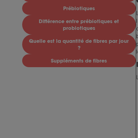
Prébiotiques
Différence entre prébiotiques et
probiotiques
Quelle est la quantité de fibres par jour
?
Suppléments de fibres