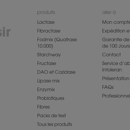
produits
aller à
Lactase
Mon compt
ir
Fibractase
Expédition et
Fodmix (Quatrase
Garantie de 
10.000)
de 100 Jours
Starchway
Contact
Fructase
Service d’
Intoleran
DAO et Cozidase
Prèsentation
Lipase mix
FAQs
Enzymix
Professionnel
Probiotiques
Fibres
Packs de test
Tous les produits