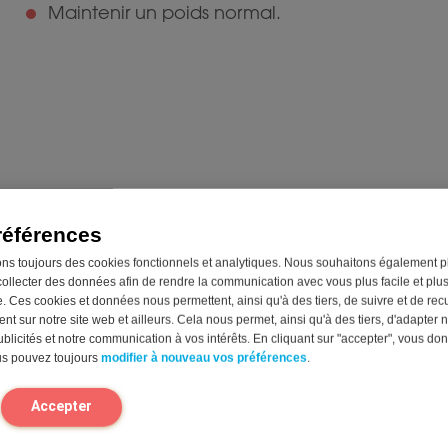
Maintenir un poids normal.
bre Support
références
1
 le fonctionnement de l’intestin et le transit intestinal
*
ue aux besoins quotidiens en fibres
ons toujours des cookies fonctionnels et analytiques. Nous souhaitons également p
e gomme de guar prébiotique avec extrait de gingembre
collecter des données afin de rendre la communication avec vous plus facile et plu
ent soluble dans les aliments et les boissons
. Ces cookies et données nous permettent, ainsi qu'à des tiers, de suivre et de recue
t sur notre site web et ailleurs. Cela nous permet, ainsi qu'à des tiers, d'adapter n
blicités et notre communication à vos intérêts. En cliquant sur "accepter", vous do
us pouvez toujours
modifier à nouveau vos préférences
.
Accepter