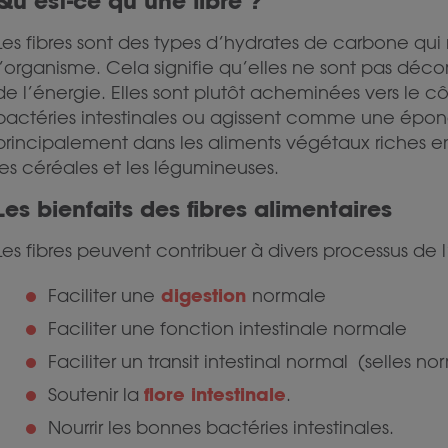
Qu’est-ce qu’une fibre ?
Les fibres sont des types d’hydrates de carbone qui
l’organisme. Cela signifie qu’elles ne sont pas déco
de l’énergie. Elles sont plutôt acheminées vers le cô
bactéries intestinales ou agissent comme une épong
principalement dans les aliments végétaux riches en g
les céréales et les légumineuses.
Les bienfaits des fibres alimentaires
Les fibres peuvent contribuer à divers processus de l
digestion
Faciliter une
normale
Faciliter une fonction intestinale normale
Faciliter un transit intestinal normal (selles no
flore intestinale
Soutenir la
.
Nourrir les bonnes bactéries intestinales.