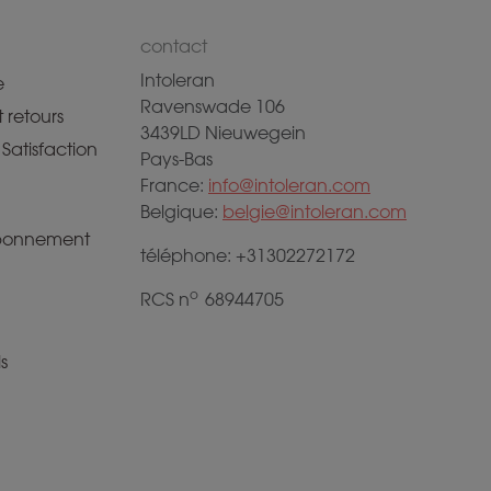
contact
Intoleran
e
Ravenswade 106
 retours
3439LD Nieuwegein
Satisfaction
Pays-Bas
France:
info@intoleran.com
Belgique:
belgie@intoleran.com
abonnement
téléphone: +31302272172
o
RCS n
68944705
s