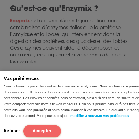
Qu’est-ce qu’Enzymix ?
Enzymix
est un complément qui contient une
combinaison d’enzymes, telles que la protéase,
l’amylase et la lipase, qui interviennent dans la
digestion des protéines, des glucides et des lipides.
Ces enzymes peuvent aider à décomposer les
nutriments, ce qui permet à votre corps de mieux
les assimiler.
Comment fonctionne Enzymix
Vos préférences
?
Nous utilisons toujours des cookies fonctionnels et analytiques. Nous souhaitons égaleme
des cookies et collecter des données afin de rendre la communication avec vous plus facil
Les enzymes pancréatiques jouent un rôle
personnelle. Ces cookies et données nous permettent, ainsi qu'à des tiers, de suivre et de 
important dans la digestion des protéines, des
votre comportement sur notre site web et ailleurs. Cela nous permet, ainsi qu'à des tiers, 
lipides et des glucides. Lorsque le corps ne produit
notre site web, nos publicités et notre communication à vos intérêts. En cliquant sur "acce
pas suffisamment d’enzymes ou que la digestion
donnez votre accord. Vous pouvez toujours
modifier à nouveau vos préférences
.
Enzymix
ne fonctionne pas de manière optimale,
peut apporter un soutien en apportant un
Refuser
Accepter
supplément de protéase, d’amylase et de lipase.