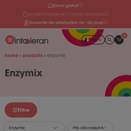
Envoi gratuit
Skip to content
Livraison rapide en 1-2 jours ouvrables
Garantie de satisfaction de 100 jours
0
FR
home
produits
»
»
enzymix
Enzymix
Filtre