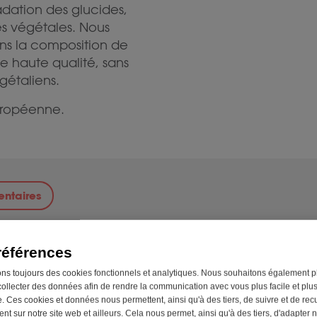
adation des glucides,
res végétales. Nous
ans la composition de
de haute qualité, sans
gétaliens.
européenne.
ntaires
ant ou avec la première bouchée de votre repas. Si
références
nu ou le dissoudre dans un verre d’eau.
ons toujours des cookies fonctionnels et analytiques. Nous souhaitons également p
collecter des données afin de rendre la communication avec vous plus facile et plu
s à la fois.
. Ces cookies et données nous permettent, ainsi qu'à des tiers, de suivre et de recue
t sur notre site web et ailleurs. Cela nous permet, ainsi qu'à des tiers, d'adapter n