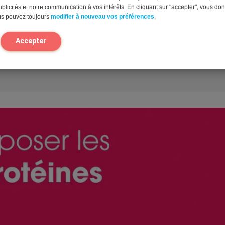
capsules par jour.
blicités et notre communication à vos intérêts. En cliquant sur "accepter", vous do
us pouvez toujours
modifier à nouveau vos préférences
.
s 30-45 minutes après l’ingestion.
Accepter
de 2 ans.