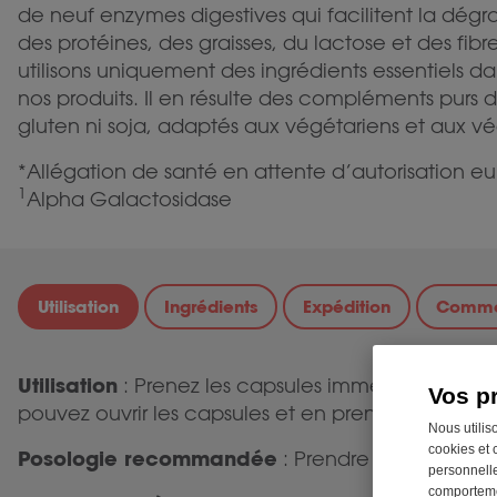
de neuf enzymes digestives qui facilitent la dégr
des protéines, des graisses, du lactose et des fib
utilisons uniquement des ingrédients essentiels d
nos produits. Il en résulte des compléments purs 
gluten ni soja, adaptés aux végétariens et aux vé
*Allégation de santé en attente d’autorisation 
1
Alpha Galactosidase
Utilisation
Ingrédients
Expédition
Comme
Utilisation
: Prenez les capsules immédiatement av
Vos p
pouvez ouvrir les capsules et en prendre le conte
Nous utilis
cookies et 
Posologie recommandée
: Prendre 1 à 3 capsule
personnelle
comportemen