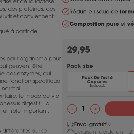
lase et de la lactase.
s, des protéines, des
Réduit le risque de
form
 ouvrir et conviennent
Composition pure
et
vé
qué à partir de
29,95
tes par l’organisme pour
Pack size
qui peuvent être
de ces enzymes, qui
Pack De Test 6
une fonction spécifique
Capsules
Testpack
f normal.
entaire, le mode de vie
ocessus digestif. La
+
-
i un rôle important.
quantité de Enzymix
Envoi gratuit
différentes qui se
Livraison rapide en 1-2 