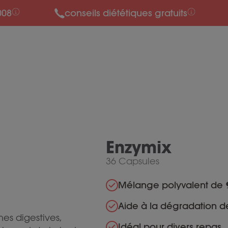
008
conseils diététiques gratuits
Enzymix
36 Capsules
Mélange polyvalent de
Aide à la dégradation d
es digestives,
Idéal pour divers repas