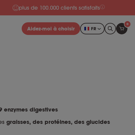
plus de 100.000 clients satisfaits
0
Aidez-moi à choisir
FR
9 enzymes digestives
es
graisses, des protéines, des glucides