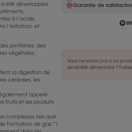
n a été développée
Garantie de satisfactio
utriments.
ntes à l’acide
ans l’estomac et
des protéines, des
res végétales :
Vous ne savez pas si ce produ
sensibilité alimentaire ? Faites 
tent la digestion de
es céréales, les
e (également appelé
 fruits et les produits
des complexes tels que
e de formation de gaz.*1
tamment dans les