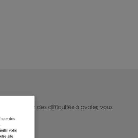
 vous avez des difficultés à avaler, vous
lacer des
s
illir votre
otre site