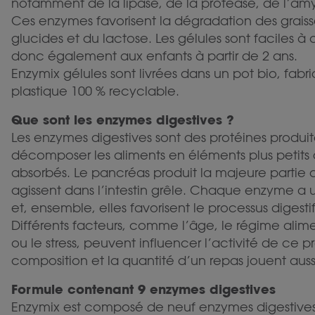
notamment de la lipase, de la protéase, de l’amy
Ces enzymes favorisent la dégradation des graisse
glucides et du lactose. Les gélules sont faciles à
donc également aux enfants à partir de 2 ans.
Enzymix gélules sont livrées dans un pot bio, fabri
plastique 100 % recyclable.
Que sont les enzymes digestives ?
Les enzymes digestives sont des protéines produi
décomposer les aliments en éléments plus petits 
absorbés. Le pancréas produit la majeure partie 
agissent dans l’intestin grêle. Chaque enzyme a 
et, ensemble, elles favorisent le processus digesti
Différents facteurs, comme l’âge, le régime alim
ou le stress, peuvent influencer l’activité de ce pr
composition et la quantité d’un repas jouent auss
Formule contenant 9 enzymes digestives
Enzymix est composé de neuf enzymes digestives 