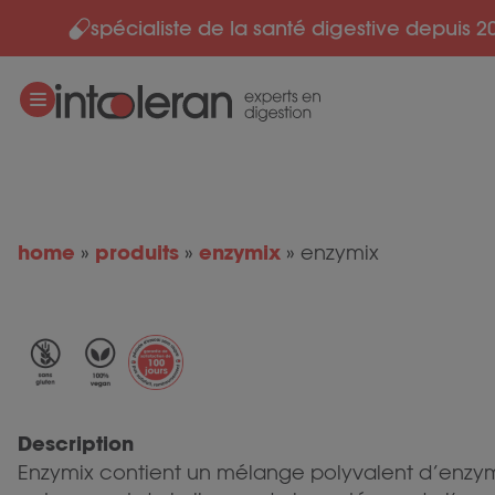
spécialiste de la santé digestive depuis 2
Skip to content
home
produits
enzymix
»
»
»
enzymix
Description
Enzymix contient un mélange polyvalent d’enzym