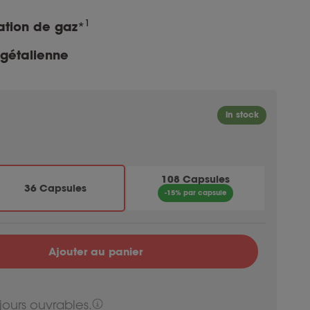
1
ation de gaz
*
gétalienne
108 Capsules
36 Capsules
-15% par capsule
Ajouter au panier
jours ouvrables.