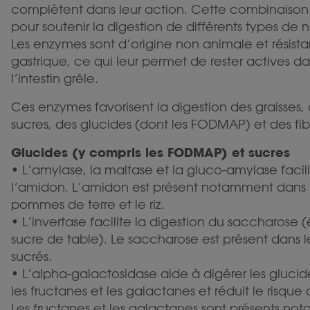
complètent dans leur action. Cette combinaiso
pour soutenir la digestion de différents types de n
Les enzymes sont d’origine non animale et résista
gastrique, ce qui leur permet de rester actives d
l’intestin grêle.
Ces enzymes favorisent la digestion des graisses, 
sucres, des glucides (dont les FODMAP) et des fib
Glucides (y compris les FODMAP) et sucres
• L’amylase, la maltase et la gluco-amylase facili
l’amidon. L’amidon est présent notamment dans l
pommes de terre et le riz.
• L’invertase facilite la digestion du saccharos
sucre de table). Le saccharose est présent dans les
sucrés.
• L’alpha-galactosidase aide à digérer les gluci
les fructanes et les galactanes et réduit le risqu
Les fructanes et les galactanes sont présents no