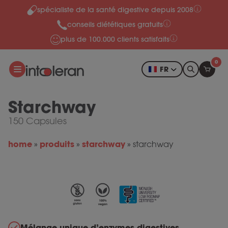
spécialiste de la santé digestive depuis 2008
Skip to content
conseils diététiques gratuits
plus de 100.000 clients satisfaits
0
FR
Starchway
150 Capsules
home
produits
starchway
»
»
»
starchway
Mélange unique d’enzymes digestives