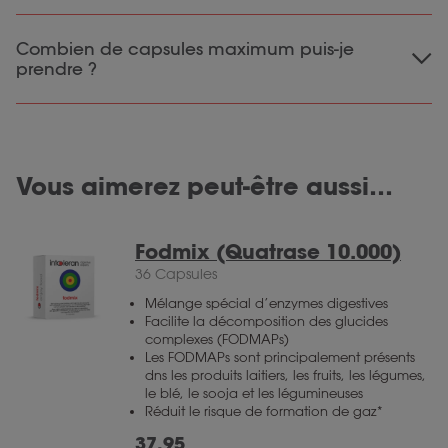
Nous recommandons de commencer par 3
Combien de capsules maximum puis-je
gélules avant un repas. De cette façon, une
prendre ?
quantité suffisante d’enzyme digestive pénètre
dans le corps. Si cette quantité est suffisante,
Vous pouvez prendre nos capsules Starchway
vous pouvez essayer une dose plus faible. Le
plusieurs fois par jour. Nous vous
nombre de capsules suffisant peut varier par
recommandons cependant de vous en tenir
personne.
Vous aimerez peut-être aussi…
au nombre maximal de capsules recommandé
par jour. En ce qui concerne Starchway, il s’agit
de 15 capsules par jour.
Fodmix (Quatrase 10.000)
36 Capsules
Mélange spécial d’enzymes digestives
Facilite la décomposition des glucides
complexes (FODMAPs)
Les FODMAPs sont principalement présents
dns les produits laitiers, les fruits, les légumes,
le blé, le sooja et les légumineuses
Réduit le risque de formation de gaz*
37,95