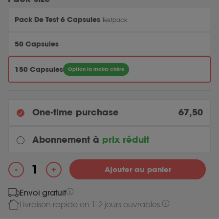
Pack De Test 6 Capsules
Testpack
50 Capsules
150 Capsules
Option la moins chère
One-time purchase
67,50
Abonnement à
prix réduit
Every month
+
-
Ajouter au panier
Original price was: 67.50.
64.13
Current price is: 64.13.
67.50
quantité de Starchway
Envoi gratuit
Livraison rapide en 1-2 jours ouvrables.
Most chosen
Every 3 months