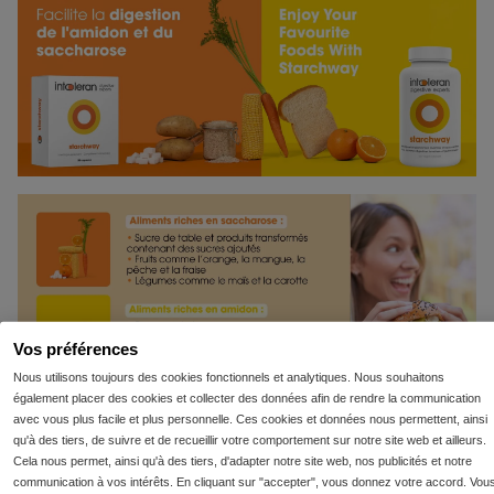
l’Université de Monash. Les FODMAPs sont un groupe
de sucres alimentaires indigestes ou mal absorbés par
le tractus gastro-intestinal. Des échantillons de ce
produit ont été analysés et classés comme étant
Monash University Low FODMAP Certified trademark
under licence used in France by Intoleran. Une portion
de ce produit peut aider à suivre le régime Monash
University Low FODMAP™️. Un régime strict à faible
teneur en FODMAP ne doit pas être entrepris sans la
supervision d’un médecin.
Vos préférences
Nous utilisons toujours des cookies fonctionnels et analytiques. Nous souhaitons
également placer des cookies et collecter des données afin de rendre la communication
avec vous plus facile et plus personnelle. Ces cookies et données nous permettent, ainsi
qu'à des tiers, de suivre et de recueillir votre comportement sur notre site web et ailleurs.
Cela nous permet, ainsi qu'à des tiers, d'adapter notre site web, nos publicités et notre
communication à vos intérêts. En cliquant sur "accepter", vous donnez votre accord. Vou