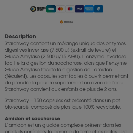
Original price was: 67.50.
64.13
Current price is: 64.13.
67.50
Description
Starchway contient un mélange unique des enzymes
digestives Invertase (7.500 u) (extrait de levure) et
Gluco-Amylase (2.500 u/15 AGU). L’enzyme Invertase
facilite la digestion du saccharose, alors que l’enzyme
Gluco-Amylase facilite la digestion de l’amidon
(féculent). Les capsules sont faciles à ouvrir permettant
de prendre la poudre séparément ou avec de l’eau.
Starchway convient aux enfants de plus de 2 ans.
Starchway – 150 capsules est présenté dans un pot
bio-sourcé, composé de plastique 100% recyclable.
Amidon et saccharose
L’amidon est un glucide complexe présent dans les
produits céréaliers, la pomme de terre et les pâtes. Il se