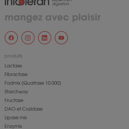
mangez avec plaisir
produits
Lactase
Fibractase
Fodmix (Quatrase 10.000)
Starchway
Fructase
DAO et Cozidase
Lipase mix
Enzymix