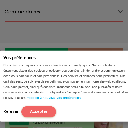
Sans soja ni gluten.
Expédition
Commentaires
: Livraison toujours gratuite. Commandez
avant 12h00 et recevez sous 1-2 jours ouvrables. Pour
plus d’informations sur les expéditions et les retours,
veuillez consulter les informations sur les expéditions et
les retours.
Il s’agit d’un produit Low FODMAP Certified™️ de
l’Université de Monash. Les FODMAPs sont un groupe
Vos préférences
de sucres alimentaires indigestes ou mal absorbés par
Nous utilisons toujours des cookies fonctionnels et analytiques. Nous souhaitons
le tractus gastro-intestinal. Des échantillons de ce
également placer des cookies et collecter des données afin de rendre la communication
produit ont été analysés et classés comme étant
avec vous plus facile et plus personnelle. Ces cookies et données nous permettent, ainsi
Monash University Low FODMAP Certified trademark
qu'à des tiers, de suivre et de recueillir votre comportement sur notre site web et ailleurs.
under licence used in France by Intoleran. Une portion
Cela nous permet, ainsi qu'à des tiers, d'adapter notre site web, nos publicités et notre
de ce produit peut aider à suivre le régime Monash
communication à vos intérêts. En cliquant sur "accepter", vous donnez votre accord. Vou
University Low FODMAP™️. Un régime strict à faible
pouvez toujours
modifier à nouveau vos préférences
.
teneur en FODMAP ne doit pas être entrepris sans la
supervision d’un médecin.
Refuser
Accepter