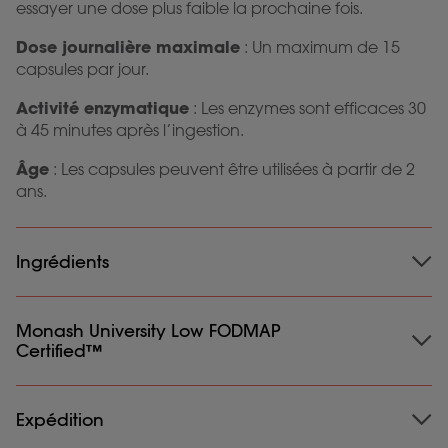
essayer une dose plus faible la prochaine fois.
Dose journalière maximale
: Un maximum de 15
capsules par jour.
Activité enzymatique
: Les enzymes sont efficaces 30
à 45 minutes après l’ingestion.
Âge
: Les capsules peuvent être utilisées à partir de 2
ans.
Ingrédients
Ingrédients
Monash University Low FODMAP
: Agent de remplissage : carbonate de
Certified™
calcium ; Alpha Galactosidase (1200 h) ; HPMC
(gélule).
Convient aux végétariens et aux végétaliens.
Expédition