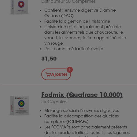
Distributeur 60 Comprimés
varier par personne.
*Allégation de santé en
Contient l’enzyme digestive Diamine
Oxidase (DAO)
attente d'approbation européenne
Facilite la digestion de l’histamine
L’histamine est principalement présente
dans les aliments tels que choucroute, le
yaourt, les viandes, le fromage affiné et le
vin rouge
Petit comprimé facile à avaler
31,50
Ajouter
Fodmix (Quatrase 10.000)
36 Capsules
Mélange spécial d’enzymes digestives
Facilite la décomposition des glucides
complexes (FODMAPs)
Les FODMAPs sont principalement présents
dns les produits laitiers, les fruits, les légumes,