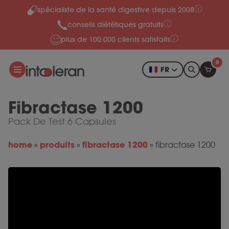
spécialiste de la santé digestive depuis 2008
Skip to content
conseils diététiques gratuits
plus de 100.000 clients satisfaits
0
FR
Fibractase 1200
Pack De Test 6 Capsules
home
produits
fibractase 1200
»
»
»
fibractase 1200