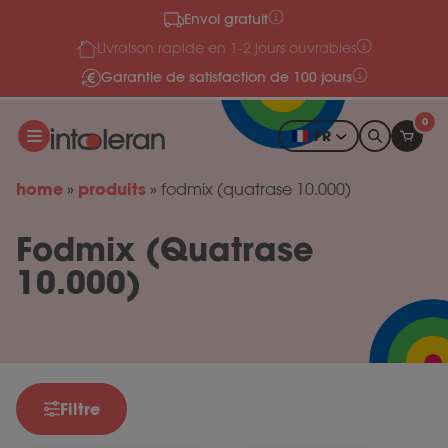
Envoi gratuit
Skip to content
Livraison rapide en 1-2 jours ouvrables
Garantie de satisfaction de 100 jours
0
FR
home
produits
»
»
fodmix (quatrase 10.000)
Fodmix (Quatrase
10.000)
Filtre