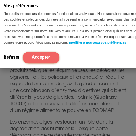
Vos préférences
Comment Fodmix (Quatrase
10.000) peut-il m’aider dans
Nous utilisons toujours des cookies fonctionnels et analytiques. Nous souhaitons égaleme
des cookies et collecter des données afin de rendre la communication avec vous plus facil
mon régime alimentaire faible
personnelle. Ces cookies et données nous permettent, ainsi qu'à des tiers, de suivre et de 
en FODMAP ?
votre comportement sur notre site web et ailleurs. Cela nous permet, ainsi qu'à des tiers, 
notre site web, nos publicités et notre communication à vos intérêts. En cliquant sur "acce
Fodmix (Quatrase 10.000)
est un complément
donnez votre accord. Vous pouvez toujours
modifier à nouveau vos préférences
.
enzymatique qui aide à digérer le lactose* et
d’autres glucides difficiles à digérer tels que les
Refuser
Accepter
fructanes et les galactanes** (présents dans des
produits tels que les légumineuses, les céréales, les
oignons, l’ail, les poireaux et les choux) et réduit le
risque de formation de gaz. Le produit contient
une combinaison d’enzymes digestives qui ciblent
différents types de glucides. Fodmix (Quatrase
10.000) est donc souvent utilisé en complément
d’un régime alimentaire pauvre en FODMAP.
Les enzymes digestives jouent un rôle dans la
dégradation des nutriments. Lorsque cette
dégradation ne se déroule pas de manière