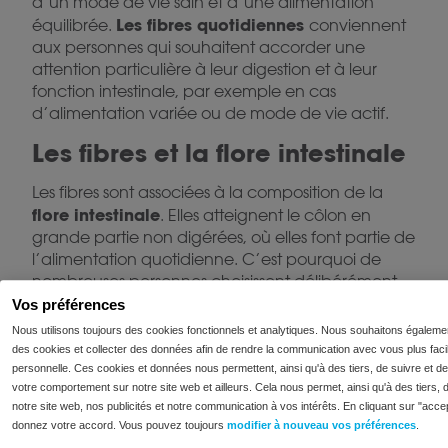
d’un mode de vie sain et d’une alimentation
Les fibres quotidiennes
équilibrée.
conviennent
aux personnes qui souhaitent accorder une
attention particulière à leur digestion et à leur
fonction intestinale, par exemple en cas
d’alimentation variée ou de mode de vie actif.
Les fibres et la flore intestinale
Les fibres sont associées à la composition de la
flore intestinale
. Elles atteignent le côlon en
grande partie non digérées, où elles font partie de
l’alimentation quotidienne. C’est pourquoi de
nombreuses personnes choisissent délibérément
des compléments alimentaires riches en fibres
Vos préférences
qui s’intègrent bien dans leur alimentation et leurs
Nous utilisons toujours des cookies fonctionnels et analytiques. Nous souhaitons égaleme
préférences personnelles.
des cookies et collecter des données afin de rendre la communication avec vous plus facil
personnelle. Ces cookies et données nous permettent, ainsi qu'à des tiers, de suivre et de 
Dans cette catégorie, vous trouverez les produits
votre comportement sur notre site web et ailleurs. Cela nous permet, ainsi qu'à des tiers, 
Daily Fibre
riches en fibres d’Intoleran, dont
notre site web, nos publicités et notre communication à vos intérêts. En cliquant sur "acce
donnez votre accord. Vous pouvez toujours
modifier à nouveau vos préférences
.
Support
. Ce produit a été développé pour