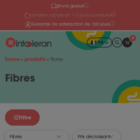
Envoi gratuit
Skip to content
Livraison rapide en 1-2 jours ouvrables
Garantie de satisfaction de 100 jours
0
FR
home
produits
»
»
fibres
Fibres
Filtre