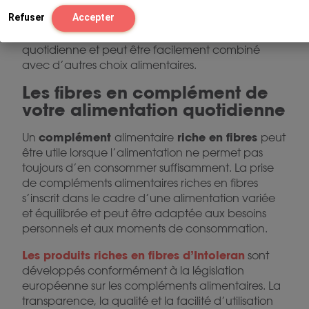
compléter l’alimentation quotidienne et contient
Refuser
Accepter
des fibres soigneusement sélectionnées. Le
complément convient à une utilisation
quotidienne et peut être facilement combiné
avec d’autres choix alimentaires.
Les fibres en complément de
votre alimentation quotidienne
complément
riche en fibres
Un
alimentaire
peut
être utile lorsque l’alimentation ne permet pas
toujours d’en consommer suffisamment. La prise
de compléments alimentaires riches en fibres
s’inscrit dans le cadre d’une alimentation variée
et équilibrée et peut être adaptée aux besoins
personnels et aux moments de consommation.
Les produits riches en fibres d’Intoleran
sont
développés conformément à la législation
européenne sur les compléments alimentaires. La
transparence, la qualité et la facilité d’utilisation