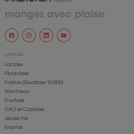
mangez avec plaisir
produits
Lactase
Fibractase
Fodmix (Quatrase 10.000)
Starchway
Fructase
DAO et Cozidase
Lipase mix
Enzymix