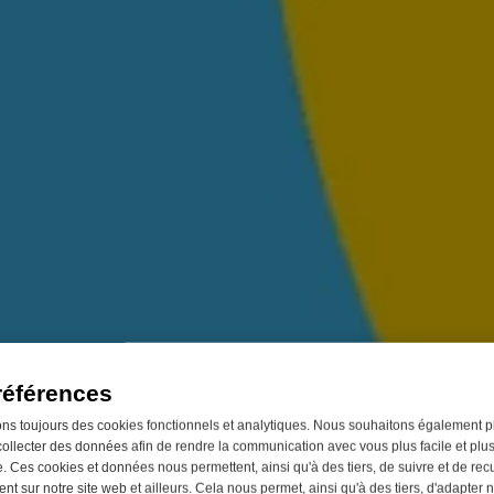
références
ons toujours des cookies fonctionnels et analytiques. Nous souhaitons également p
collecter des données afin de rendre la communication avec vous plus facile et plu
. Ces cookies et données nous permettent, ainsi qu'à des tiers, de suivre et de recue
t sur notre site web et ailleurs. Cela nous permet, ainsi qu'à des tiers, d'adapter n