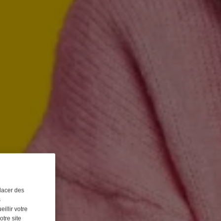
lacer des
s
illir votre
otre site