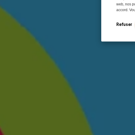
web, nos pu
accord. Vo
Refuser