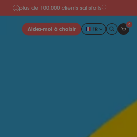
plus de 100.000 clients satisfaits
0
Aidez-moi à choisir
FR