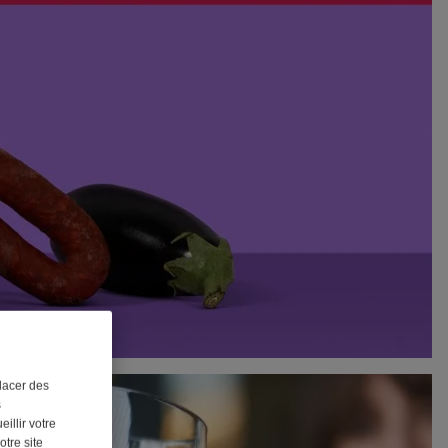
lacer des
s
illir votre
otre site