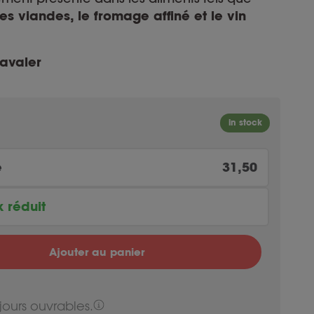
es viandes, le fromage affiné et le vin
 avaler
e
31,50
x réduit
Original price was:
29.93
Current price
31.50
Ajouter au panier
Original price was:
29.93
Current price
31.50
jours ouvrables.