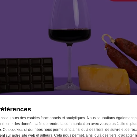
références
ons toujours des cookies fonctionnels et analytiques. Nous souhaitons également p
collecter des données afin de rendre la communication avec vous plus facile et plu
. Ces cookies et données nous permettent, ainsi qu'à des tiers, de suivre et de recue
t sur notre site web et ailleurs. Cela nous permet, ainsi qu'à des tiers, d'adapter n