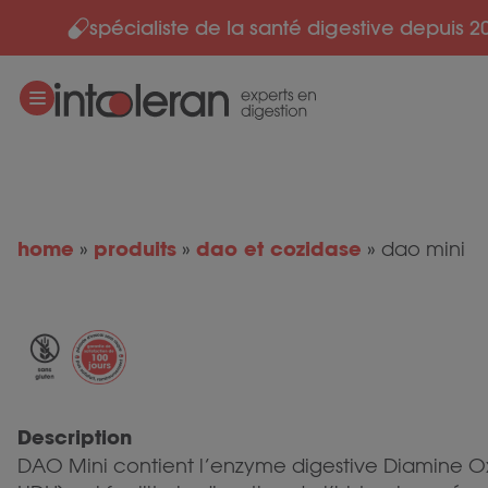
spécialiste de la santé digestive depuis 2
Skip to content
home
produits
dao et cozidase
»
»
»
dao mini
Description
DAO Mini contient l’enzyme digestive Diamine O