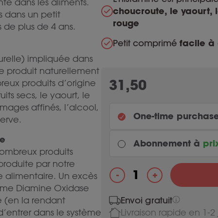
nte dans les aliments.
choucroute, le yaourt, l
s dans un petit
rouge
 de plus de 4 ans.
Petit comprimé
facile à
urelle) impliquée dans
me produit naturellement
31,50
reux produits d’origine
its secs, le yaourt, le
omages affinés, l’alcool,
One-time purchas
serve.
me
Abonnement à
pri
nombreux produits
produite par notre
Every month
+
-
me alimentaire. Un excès
quantité de DAO Mini
zyme Diamine Oxidase
Envoi gratuit
Most chosen
e (en la rendant
Every 3 months
 d’entrer dans le système
Livraison rapide en 1-2 