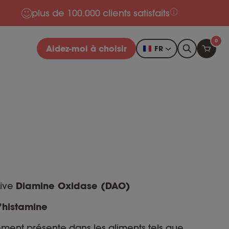
plus de 100.000 clients satisfaits
0
Aidez-moi à choisir
FR
tive
Diamine Oxidase (DAO)
l’histamine
lement présente dans les aliments tels que