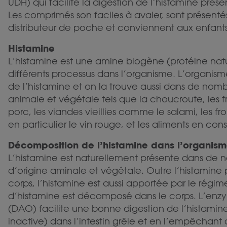
UDH) qui facilite la digestion de l’histamine prése
Les comprimés son faciles à avaler, sont présenté
distributeur de poche et conviennent aux enfants
Histamine
L’histamine est une amine biogène (protéine nat
différents processus dans l’organisme. L’organis
de l’histamine et on la trouve aussi dans de nomb
animale et végétale tels que la choucroute, les fru
porc, les viandes vieillies comme le salami, les fr
en particulier le vin rouge, et les aliments en con
Décomposition de l’histamine dans l’organis
L’histamine est naturellement présente dans de 
d’origine aminale et végétale. Outre l’histamine 
corps, l’histamine est aussi apportée par le régi
d’histamine est décomposé dans le corps. L’en
(DAO) facilite une bonne digestion de l’histamin
inactive) dans l’intestin grêle et en l’empêchant