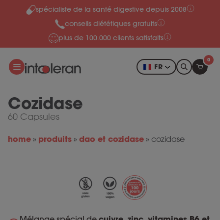
spécialiste de la santé digestive depuis 2008
Skip to content
conseils diététiques gratuits
plus de 100.000 clients satisfaits
0
FR
Cozidase
60 Capsules
home
produits
dao et cozidase
»
»
»
cozidase
Mélange spécial de
cuivre, zinc, vitamines B6 et