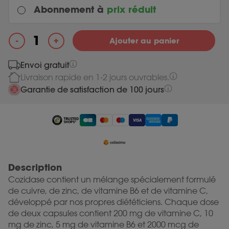
Abonnement à
prix réduit
Every month
+
-
Ajouter au panier
Original price was: 25.95.
24.65
Current price is: 24.65.
25.95
quantité de Cozidase
Envoi gratuit
Livraison rapide en 1-2 jours ouvrables.
Most chosen
Every 3 months
Garantie de satisfaction de 100 jours
Original price was: 25.95.
24.65
Current price is: 24.65.
25.95
Description
Cozidase contient un mélange spécialement formulé
de cuivre, de zinc, de vitamine B6 et de vitamine C,
développé par nos propres diététiciens. Chaque dose
de deux capsules contient 200 mg de vitamine C, 10
mg de zinc, 5 mg de vitamine B6 et 2000 mcg de