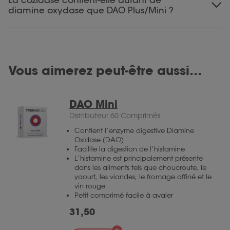
cuivre et en zinc. La prise de Cozidase à jeun
diamine oxydase que DAO Plus/Mini ?
peut provoquer des nausées. Nous
recommandons donc de toujours prendre les
Non. La cozidase ne contient pas de diamine
gélules avec un repas. Si les affections
oxydase. La cozidase contient du cuivre, du
persistent : prenez 1 capsule par jour au lieu de
zinc de la vitamine B6 et de la vitamine C.
2.
Vous aimerez peut-être aussi…
DAO Mini
Distributeur 60 Comprimés
Contient l’enzyme digestive Diamine
Oxidase (DAO)
Facilite la digestion de l’histamine
L’histamine est principalement présente
dans les aliments tels que choucroute, le
yaourt, les viandes, le fromage affiné et le
vin rouge
Petit comprimé facile à avaler
31,50