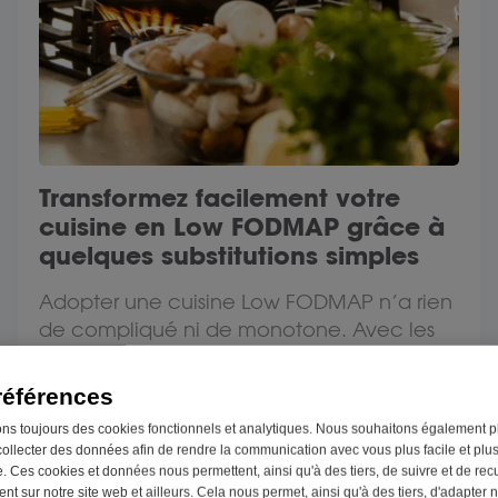
Transformez facilement votre
cuisine en Low FODMAP grâce à
quelques substitutions simples
Adopter une cuisine Low FODMAP n’a rien
de compliqué ni de monotone. Avec les
bons ingrédients et quelques substitutions
intelligentes,...
références
ons toujours des cookies fonctionnels et analytiques. Nous souhaitons également p
collecter des données afin de rendre la communication avec vous plus facile et plu
Lire
. Ces cookies et données nous permettent, ainsi qu'à des tiers, de suivre et de recue
t sur notre site web et ailleurs. Cela nous permet, ainsi qu'à des tiers, d'adapter n