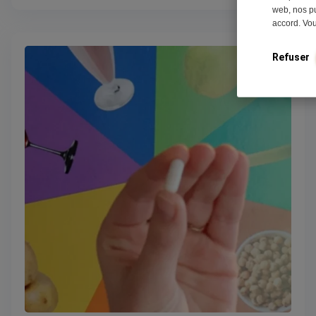
web, nos pu
accord. Vo
Refuser