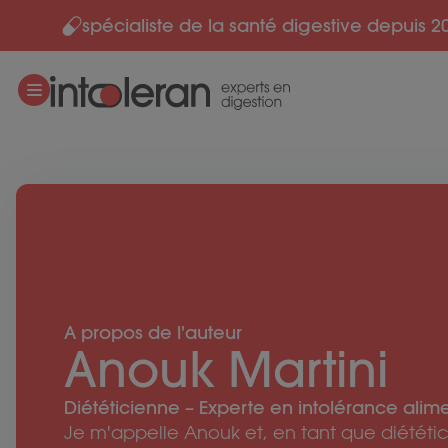
spécialiste de la santé digestive depuis 2
Skip to content
A propos de l'auteur
Anouk Martini
Diététicienne – Experte en intolérance ali
Je m'appelle Anouk et, en tant que diététici