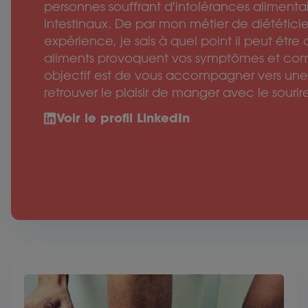
personnes souffrant d'intolérances alimenta
intestinaux. De par mon métier de diététici
expérience, je sais à quel point il peut êtr
aliments provoquent vos symptômes et com
objectif est de vous accompagner vers une 
retrouver le plaisir de manger avec le sourire
Voir le profil LinkedIn