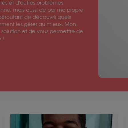
ires et d'autres problèmes
enne, mais aussi de par ma propre
e déroutant de découvrir quels
ment les gérer au mieux. Mon
solution et de vous permettre de
 !