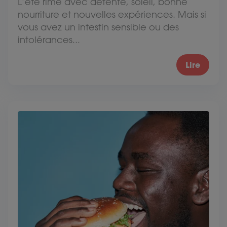
L’été rime avec détente, soleil, bonne
nourriture et nouvelles expériences. Mais si
vous avez un intestin sensible ou des
intolérances...
Lire