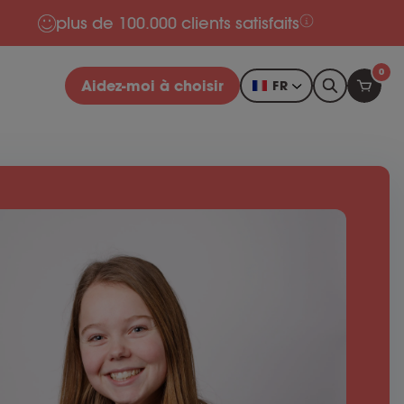
plus de 100.000 clients satisfaits
0
Aidez-moi à choisir
FR