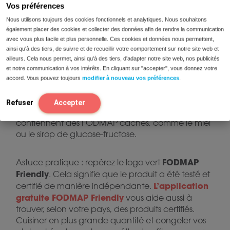
Vos préférences
Nous utilisons toujours des cookies fonctionnels et analytiques. Nous souhaitons
Conseils pour une cuisine Low
également placer des cookies et collecter des données afin de rendre la communication
FODMAP bien organisée
avec vous plus facile et plus personnelle. Ces cookies et données nous permettent,
ainsi qu'à des tiers, de suivre et de recueillir votre comportement sur notre site web et
ailleurs. Cela nous permet, ainsi qu'à des tiers, d'adapter notre site web, nos publicités
Une cuisine Low FODMAP fonctionne mieux
et notre communication à vos intérêts. En cliquant sur "accepter", vous donnez votre
lorsqu’elle est organisée et anticipée. Planifiez vos
accord. Vous pouvez toujours
modifier à nouveau vos préférences
.
repas à l’avance pour avoir toujours les bons
ingrédients sous la main. Lisez attentivement les
Refuser
Accepter
étiquettes, car de nombreux produits industriels
contiennent des FODMAP cachés, comme le miel
ou le sirop de glucose-fructose.
FODMAP
Astuce pratique : repérez le logo vert
Friendly
. Cela signifie que le produit a été testé et
L’application
certifié de manière indépendante.
gratuite
FODMAP Friendly
vous aide aussi à
trouver, selon votre pays, des produits certifiés.
Cuisiner en plus grande quantité et congeler vos