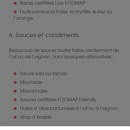
Barres certifiées Low FODMAP
Fruits comme la fraise, la myrtille, le kiwi ou
l’orange
6. Sauces et condiments
Beaucoup de sauces toutes faites contiennent de
l’ail ou de l’oignon. Voici quelques alternatives :
Sauce soja ou tamari
Moutarde
Mayonnaise
Sauces certifiées FODMAP Friendly
Huiles d’olive parfumées à l’ail ou à l’oignon
Sirop d’érable