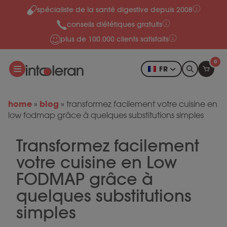
spécialiste de la santé digestive depuis 2008
Skip to content
conseils diététiques gratuits
plus de 100.000 clients satisfaits
0
FR
home
blog
»
»
transformez facilement votre cuisine en
low fodmap grâce à quelques substitutions simples
Transformez facilement
votre cuisine en Low
FODMAP grâce à
quelques substitutions
simples