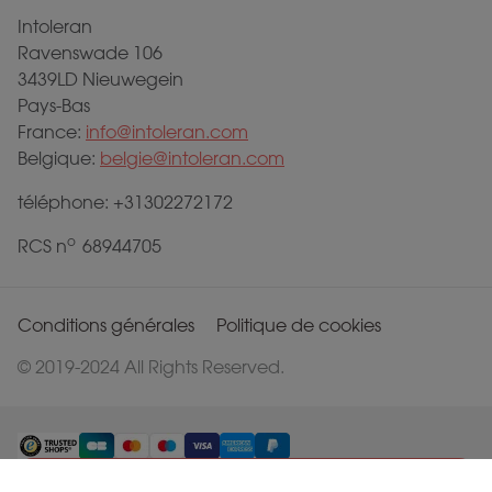
Intoleran
Ravenswade 106
3439LD Nieuwegein
Pays-Bas
France:
info@intoleran.com
Belgique:
belgie@intoleran.com
téléphone: +31302272172
o
RCS n
68944705
Conditions générales
Politique de cookies
© 2019-2024 All Rights Reserved.
Le produit a été ajouté à votre panier