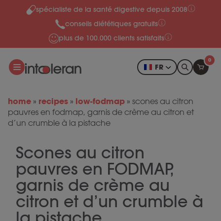
spécialiste de la santé digestive depuis 2008
Skip to content
conseils diététiques gratuits
plus de 100.000 clients satisfaits
0
FR
home
recipes
low-fodmap
»
»
»
scones au citron
pauvres en fodmap, garnis de crème au citron et
d’un crumble à la pistache
Scones au citron
pauvres en FODMAP,
garnis de crème au
citron et d’un crumble à
la pistache