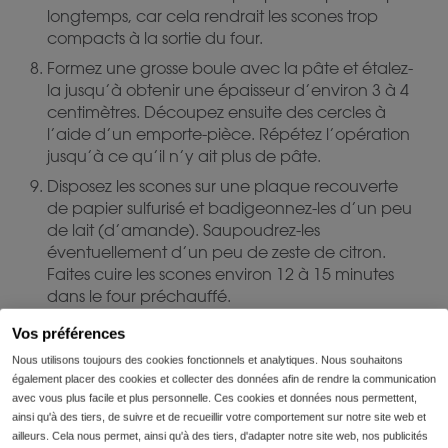
longtemps, car cela rendrait les scones trop
compacts à la sortie du four.
Formez une grosse boule avec la pâte et étalez-
la jusqu’à obtenir une épaisseur d’environ 3 à 4
centimètres. Découpez ensuite des cercles à
l’aide d’un emporte-pièce. Répétez l’opération
jusqu’à ce qu’il n’y ait plus de pâte.
Disposez les scones sur une plaque recouverte
de papier sulfurisé et badigeonnez-les d’un peu
de lait (d’amande). Saupoudrez-les
éventuellement d’un peu de zeste de citron.
Faites cuire les scones environ 12 à 15 minutes
dans le four préchauffé.
Vos préférences
2. Préparation de la crème au citron
Nous utilisons toujours des cookies fonctionnels et analytiques. Nous souhaitons
également placer des cookies et collecter des données afin de rendre la communication
avec vous plus facile et plus personnelle. Ces cookies et données nous permettent,
Lavez le deuxième citron et utilisez le reste de
ainsi qu'à des tiers, de suivre et de recueillir votre comportement sur notre site web et
l’autre citron. Râpez le zeste des deux citrons et
ailleurs. Cela nous permet, ainsi qu'à des tiers, d'adapter notre site web, nos publicités