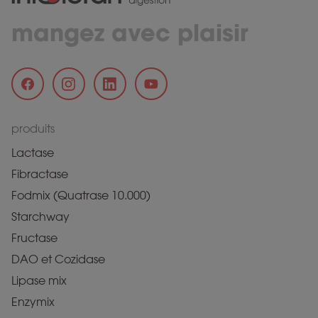
mangez avec plaisir
produits
Lactase
Fibractase
Fodmix (Quatrase 10.000)
Starchway
Fructase
DAO et Cozidase
Lipase mix
Enzymix