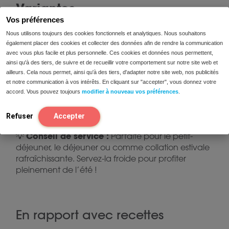
Variantes
Vos préférences
Nous utilisons toujours des cookies fonctionnels et analytiques. Nous souhaitons
papaye ou de l’ananas
Ajoutez de la
en
également placer des cookies et collecter des données afin de rendre la communication
petites quantités selon les limites Low FODMAP.
avec vous plus facile et plus personnelle. Ces cookies et données nous permettent,
ainsi qu'à des tiers, de suivre et de recueillir votre comportement sur notre site web et
noix ou pacanes hachées
Saupoudrez de
ailleurs. Cela nous permet, ainsi qu'à des tiers, d'adapter notre site web, nos publicités
pour un côté croquant (max. 10–15 g par
et notre communication à vos intérêts. En cliquant sur "accepter", vous donnez votre
portion).
accord. Vous pouvez toujours
modifier à nouveau vos préférences
.
Refuser
Accepter
Conseil de service :
💡
Parfaite pour le petit-
déjeuner, le déjeuner ou comme collation estivale
rafraîchissante. Servez-la froide pour profiter
pleinement de l’été !
En rapport avec recettes