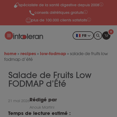
spécialiste de la santé digestive depuis 2008
Skip to content
conseils diététiques gratuits
plus de 100.000 clients satisfaits
0
FR
home
recipes
low-fodmap
»
»
»
salade de fruits low
fodmap d’été
Salade de Fruits Low
FODMAP d’Été
Rédigé par
21 mai 2026
Anouk Martini
Temps de lecture estimé :