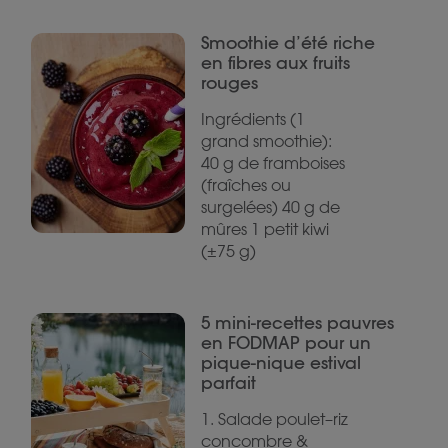
Smoothie d’été riche
en fibres aux fruits
rouges
Ingrédients (1
grand smoothie):
40 g de framboises
(fraîches ou
surgelées) 40 g de
mûres 1 petit kiwi
(±75 g)
5 mini-recettes pauvres
en FODMAP pour un
pique-nique estival
parfait
1. Salade poulet–riz
concombre &