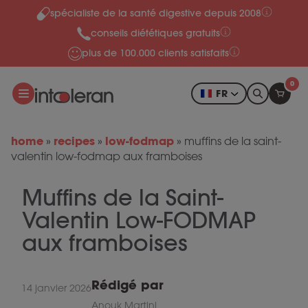
spécialiste de la santé digestive depuis 2008
Skip to content
conseils diététiques gratuits
plus de 100.000 clients satisfaits
0
FR
home
recipes
low-fodmap
»
»
»
muffins de la saint-
valentin low-fodmap aux framboises
Muffins de la Saint-
Valentin Low-FODMAP
aux framboises
Rédigé par
14 janvier 2026
Anouk Martini