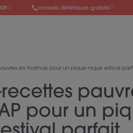
008
conseils diététiques gratuits
pauvres en fodmap pour un pique-nique estival parf
-recettes pauv
P pour un piq
estival parfait