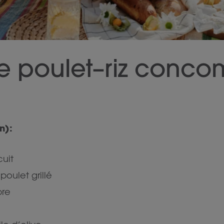
de poulet–riz conco
n):
cuit
poulet grillé
bre