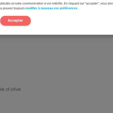
blicités et notre communication à vos intérêts. En cliquant sur "accepter", vous do
us pouvez toujours
modifier à nouveau vos préférences
.
e de quinoa estival
Accepter
le d’olive