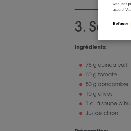
web, nos pu
accord. Vo
3. Salad
Refuser
Ingrédients:
75 g quinoa cuit
60 g tomate
50 g concombre
10 g olives
1 c. à soupe d’hui
Jus de citron
Préparation: