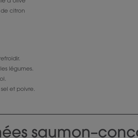
le d’olive
 de citron
refroidir.
 les légumes.
ol.
 sel et poivre.
chées saumon–con