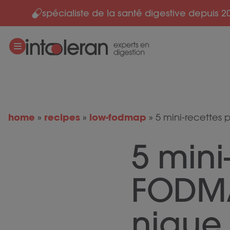
spécialiste de la santé digestive depuis 2
Skip to content
home
recipes
low-fodmap
»
»
»
5 mini-recettes 
5 mini
FODMA
nique 