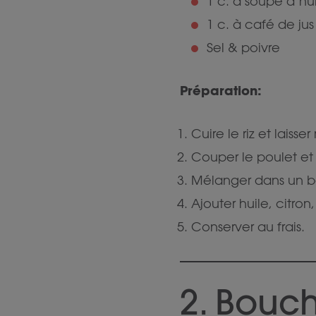
1 c. à soupe d’hui
1 c. à café de jus
Sel & poivre
Préparation:
Cuire le riz et laisser 
Couper le poulet et
Mélanger dans un b
Ajouter huile, citron,
Conserver au frais.
2. Bou