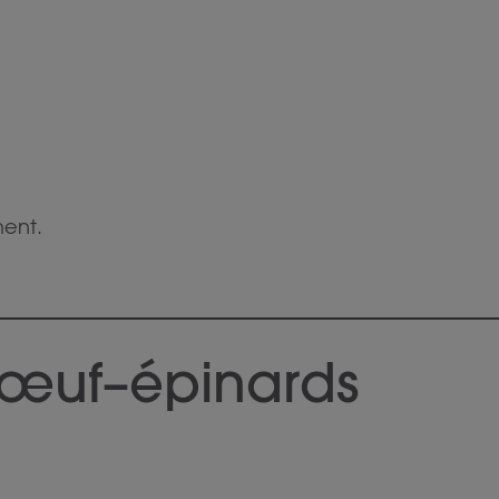
ent.
 œuf–épinards