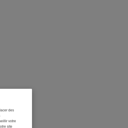
lacer des
s
illir votre
otre site