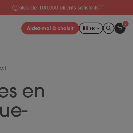
plus de 100.000 clients satisfaits
0
Aidez-moi à choisir
FR
ait
res en
ue-