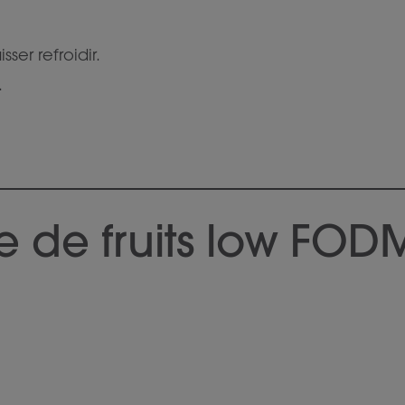
sser refroidir.
.
e de fruits low FO