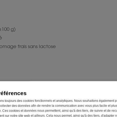
±100 g)
é
romage frais sans lactose
e en rondelles.
références
ais.
ons toujours des cookies fonctionnels et analytiques. Nous souhaitons également p
t l’aneth.
collecter des données afin de rendre la communication avec vous plus facile et plu
. Ces cookies et données nous permettent, ainsi qu'à des tiers, de suivre et de recue
t sur notre site web et ailleurs. Cela nous permet, ainsi qu'à des tiers, d'adapter n