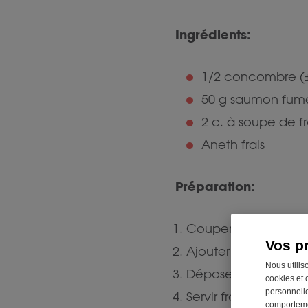
Ingrédients:
1/2 concombre (
50 g saumon fum
2 c. à soupe de f
Aneth frais
Préparation:
Couper le concombr
Vos p
Ajouter le fromage fr
Nous utilis
Déposer le saumon e
cookies et 
personnelle
Servir frais.
comportemen