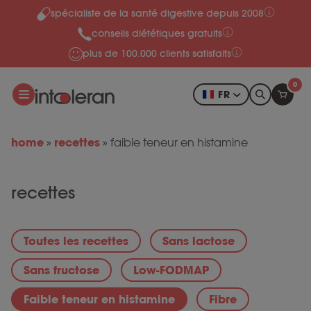
spécialiste de la santé digestive depuis 2008
Skip to content
conseils diététiques gratuits
plus de 100.000 clients satisfaits
0
FR
home
recettes
»
»
faible teneur en histamine
recettes
Toutes les recettes
Sans lactose
Sans fructose
Low-FODMAP
Faible teneur en histamine
Fibre