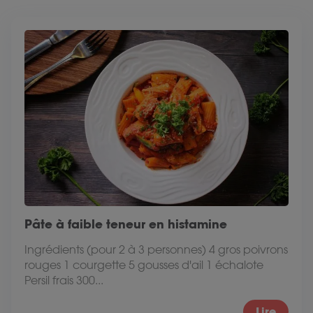
Pâte à faible teneur en histamine
Ingrédients (pour 2 à 3 personnes) 4 gros poivrons
rouges 1 courgette 5 gousses d'ail 1 échalote
Persil frais 300...
Lire