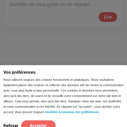
parfaite de vous gâter ou de régaler...
Lire
Vos préférences
Nous utilisons toujours des cookies fonctionnels et analytiques. Nous souhaitons
nous aimerions pouvoir vous
également placer des cookies et collecter des données afin de rendre la communication
aider
avec vous plus facile et plus personnelle. Ces cookies et données nous permettent,
ainsi qu'à des tiers, de suivre et de recueillir votre comportement sur notre site web et
ailleurs. Cela nous permet, ainsi qu'à des tiers, d'adapter notre site web, nos publicités
Vous avez des questions sur nos produits ? Alors,
et notre communication à vos intérêts. En cliquant sur "accepter", vous donnez votre
contactez avec nous. L'un de nos diététiciens
accord. Vous pouvez toujours
modifier à nouveau vos préférences
.
vous aidera à choisir le complément qui vous
convient le mieux.
Refuser
Accepter