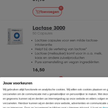
Toevoegen
Lactase 3000
50 Capsules
Lactase capsules voor een milde lactose-
intolerantie
Helpt bij de vertering van lactose*
Lactose (melksuiker) komt voor in o.a. melk,
kaas en andere zuivelproducten
Pure samenstelling en vegan ingrediënten
16,50
Toevoegen
Jouw voorkeuren
Wij gebruiken altijd functionele en analytische cookies. Wij willen ook cookies plaatsen en
verzamelen om de communicatie met u gemakkelijker en persoonlijker te maken. Met dez
en gegevens kunnen wij en derden uw internetgedrag op onze website en elders volgen e
2
←
1
3
→
verzamelen. Hierdoor kunnen wij en derden onze website, advertenties en communicatie
op uw interesses. Door op 'accepteren' te klikken gaat u hiermee akkoord. U kunt op
dez