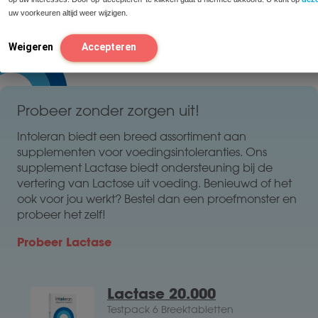
uw voorkeuren altijd weer wijzigen.
Weigeren
Accepteren
Probeer zonder zorgen uit!
Intoleran biedt een breed assortiment aan
supplementen voor voedingsintoleranties. Ons
supplement Lactase biedt ondersteuning bij de
vertering van Lactose uit voeding. Benieuwd of het
ook voor jou werkt? Bestel dan een proefmonster en
probeer het zelf!
Probeer Lactase
Lactase 20.000
Testpack 6 Breektabletten