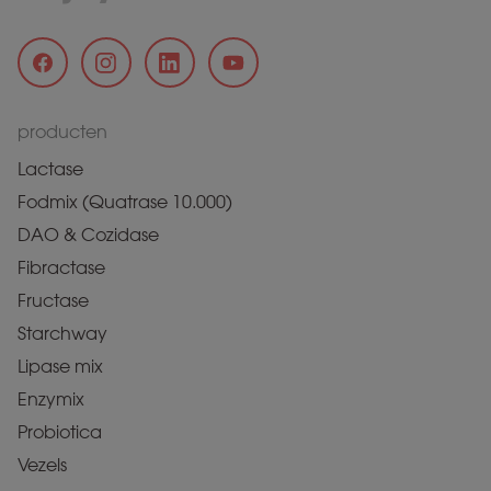
producten
Lactase
Fodmix (Quatrase 10.000)
DAO & Cozidase
Fibractase
Fructase
Starchway
Lipase mix
Enzymix
Probiotica
Vezels