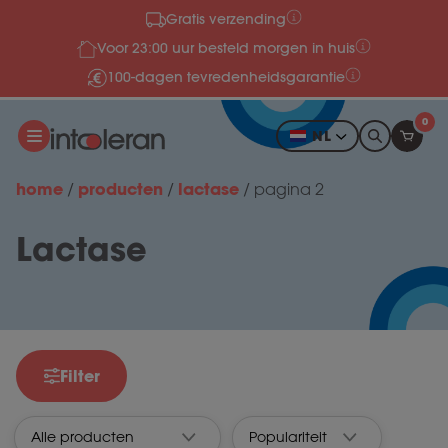
Gratis verzending
Meteen naar de content
Voor 23:00 uur besteld morgen in huis
100-dagen tevredenheidsgarantie
0
NL
home
producten
lactase
/
/
/
pagina 2
Lactase
Filter