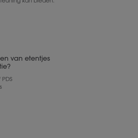
steuning kan bieden.
en van etentjes
ie?
f PDS
s