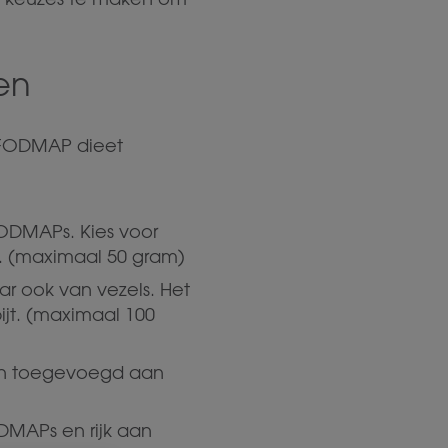
en
w-FODMAP dieet
FODMAPs. Kies voor
. (maximaal 50 gram)
ar ook van vezels. Het
bijt. (maximaal 100
den toegevoegd aan
ODMAPs en rijk aan