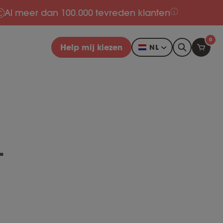
Al meer dan 100.000 tevreden klanten
0
Help mij kiezen
NL
-