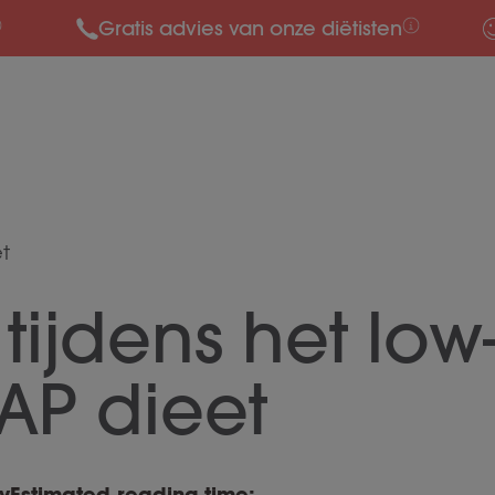
Gratis advies van onze diëtisten
et
 tijdens het low
P dieet
y
Estimated reading time: