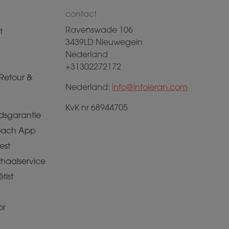
contact
Ravenswade 106
t
3439LD Nieuwegein
Nederland
+31302272172
Retour &
Nederland:
info@intoleran.com
KvK nr 68944705
dsgarantie
ach App
est
rhaalservice
tist
or