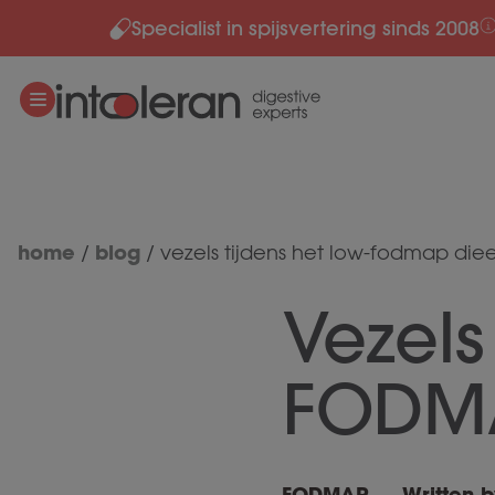
Specialist in spijsvertering sinds 2008
Meteen naar de content
home
blog
/
/
vezels tijdens het low-fodmap die
Vezels
FODMA
FODMAP
Written b