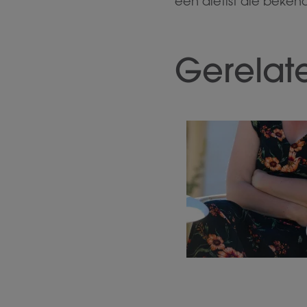
een diëtist die beke
Gerelat