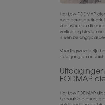
Het Low-FODMAP dieet
meerdere voedingsinto
koolhydraten die moei
verlichting bieden en
is een belangrijk aspe
Voedingsvezels zijn be
stoelgang en onderst
Uitdagingen
FODMAP die
Het Low FODMAP dieet 
bepaalde granen, groe
voldoende vezels bin