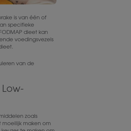
rake is van één of
van specifieke
ow-FODMAP dieet kan
oende voedingsvezels
dieet.
guleren van de
 Low-
smiddelen zoals
et moeilijk maken om
te keuzes te maken om