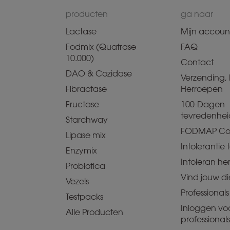
producten
ga naar
Lactase
Mijn accoun
Fodmix (Quatrase
FAQ
10.000)
Contact
DAO & Cozidase
Verzending, 
Fibractase
Herroepen
Fructase
100-Dagen
tevredenhei
Starchway
FODMAP Co
Lipase mix
Intolerantie t
Enzymix
Intoleran he
Probiotica
Vind jouw dië
Vezels
Professionals
Testpacks
Inloggen vo
Alle Producten
professionals