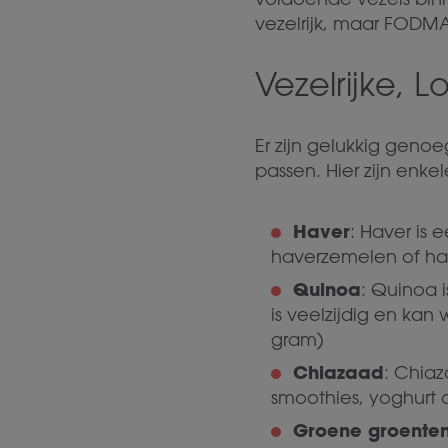
vezelrijk, maar FODM
Vezelrijke,
Er zijn gelukkig gen
passen. Hier zijn enk
Haver
: Haver is
haverzemelen of ha
Quinoa
: Quinoa 
is veelzijdig en kan 
gram)
Chiazaad
: Chia
smoothies, yoghurt
Groene groente