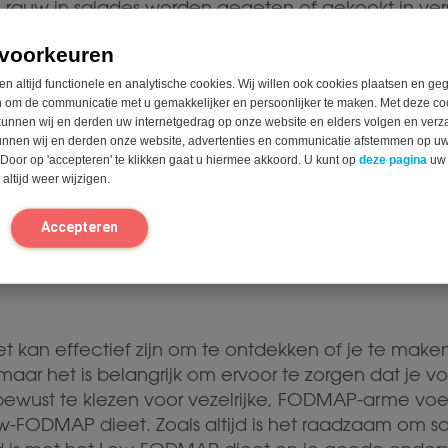
 rauw in salades worden gegeten of gekookt in ver
voorkeuren
en zijn laag in FODMAPs en bieden een goede bro
en altijd functionele en analytische cookies. Wij willen ook cookies plaatsen en g
 gemakkelijke snack of toevoeging aan smoothies e
 om de communicatie met u gemakkelijker en persoonlijker te maken. Met deze co
5 gram, rijpe bananen maximaal 37 gram)
unnen wij en derden uw internetgedrag op onze website en elders volgen en verz
unnen wij en derden onze website, advertenties en communicatie afstemmen op u
elsupplementen:
Naast vezels uit de voeding ka
 Door op 'accepteren' te klikken gaat u hiermee akkoord. U kunt op
deze pagina
uw
t prebiotische vezelsupplementen. Kijk hierbij g
altijd weer wijzigen.
ze niet allemaal low-FODMAP zijn. Vezels van de g
n FODMAP’s en goed te gebruiken tijdens dit dieet.
n
Accepteren
 kan effectief zijn om te ontdekken of je te make
 maar het is belangrijk om ervoor te zorgen dat je 
 bewust te kiezen voor vezelrijke, FODMAP-arme vo
ow-FODMAP dieet. Zoals altijd is het raadzaam om 