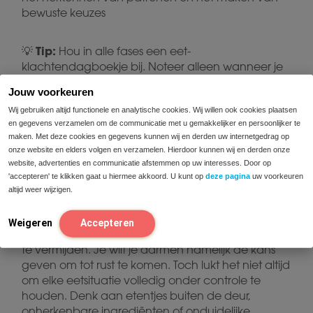
bewuste keuzes
Tip:
💡
Hou in alle fases een eet-
klachtendagboekje bij. Noteer alleen wanneer je
klachten hebt, wat je hebt gegeten, hoe je je voelt
Jouw voorkeuren
en of er andere factoren meespeelden op die
Wij gebruiken altijd functionele en analytische cookies. Wij willen ook cookies plaatsen
dag.
en gegevens verzamelen om de communicatie met u gemakkelijker en persoonlijker te
maken. Met deze cookies en gegevens kunnen wij en derden uw internetgedrag op
Enzymen en vezels als slimme
onze website en elders volgen en verzamelen. Hierdoor kunnen wij en derden onze
website, advertenties en communicatie afstemmen op uw interesses. Door op
aanvulling
'accepteren' te klikken gaat u hiermee akkoord. U kunt op
deze pagina
uw voorkeuren
altijd weer wijzigen.
Tijdens de eliminatiefase van het FODMAP-dieet is
Weigeren
Accepteren
het belangrijk om de FODMAP’s zo strikt mogelijk
te vermijden. Je wilt je darmen namelijk de kans
geven om tot rust te komen. Toch lukt het niet altijd
om elke eetsituatie volledig onder controle te
houden. Denk aan etentjes buiten de deur,
onherkenbare ingrediënten of onduidelijke