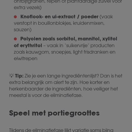
ontbijtgranen, repen of plantaardige zuivel voor
extra vezels)
Knoflook- en ui-extract / poeder
(vaak
verstopt in bouillonblokjes, kruidenmixen,
sauzen)
Polyolen zoals sorbitol, mannitol, xylitol
of erythritol
– vaak in ‘suikervrije’ producten
zoals kauwgom, snoepjes, light frisdranken en
eiwitrepen
Tip:
💡
Zie je een lange ingrediëntenlijst? Dan is het
extra belangrijk om alert te zijn. Hoe korter en
herkenbaarder de ingrediënten, hoe veiliger het
meestal is voor de eliminatiefase.
Speel met portiegroottes
Tijdens de eliminatiefase lijkt variatie soms bijna