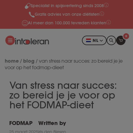
Specialist in spijsvertering sinds 2008
Meteen naar de content
Gratis advies van onze diëtisten
Al meer dan 100.000 tevreden klanten
0
NL
home
blog
/
/
van stress naar succes: zo bereid je je
voor op het fodmap-dieet
Van stress naar succes:
zo bereid je je voor op
het FODMAP-dieet
FODMAP
Written by
25 maart 2025
Iris den Biesen