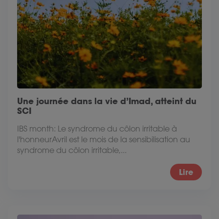
Une journée dans la vie d’Imad, atteint du
SCI
IBS month: Le syndrome du côlon irritable à
l'honneurAvril est le mois de la sensibilisation au
syndrome du côlon irritable,...
Lire