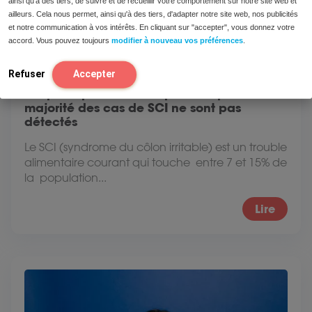
ainsi qu'à des tiers, de suivre et de recueillir votre comportement sur notre site web et
ailleurs. Cela nous permet, ainsi qu'à des tiers, d'adapter notre site web, nos publicités
et notre communication à vos intérêts. En cliquant sur "accepter", vous donnez votre
accord. Vous pouvez toujours
modifier à nouveau vos préférences
.
Refuser
Accepter
Les principales raisons pour lesquelles la
majorité des cas de SCI ne sont pas
détectés
Le SCI (syndrome du côlon irritable) est un trouble
alimentaire courant qui touche entre 7 et 15% de
la population...
Lire