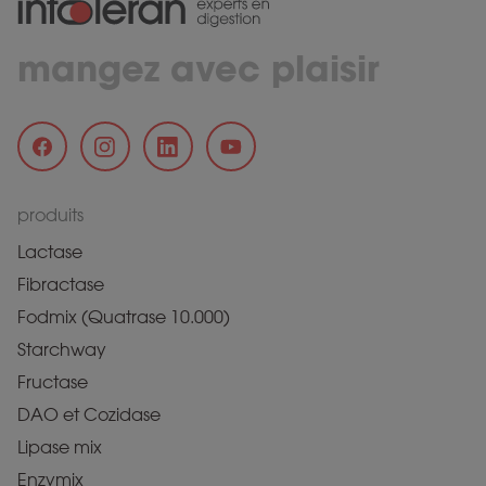
mangez avec plaisir
produits
Lactase
Fibractase
Fodmix (Quatrase 10.000)
Starchway
Fructase
DAO et Cozidase
Lipase mix
Enzymix