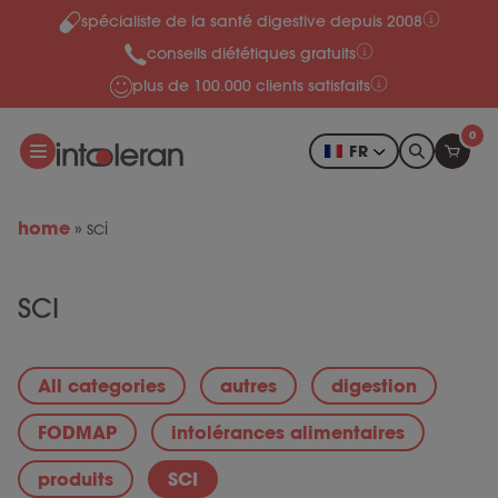
spécialiste de la santé digestive depuis 2008
Skip to content
conseils diététiques gratuits
plus de 100.000 clients satisfaits
0
FR
home
»
sci
SCI
All categories
autres
digestion
FODMAP
intolérances alimentaires
produits
SCI