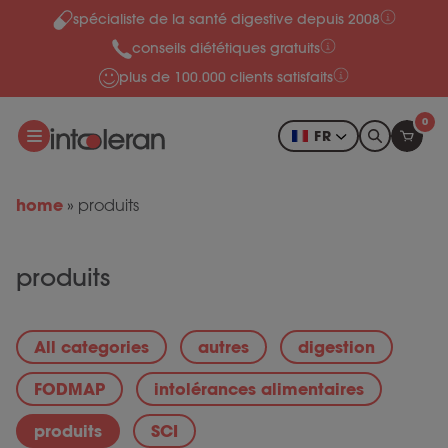
spécialiste de la santé digestive depuis 2008
Skip to content
conseils diététiques gratuits
plus de 100.000 clients satisfaits
0
FR
home
»
produits
produits
All categories
autres
digestion
FODMAP
intolérances alimentaires
produits
SCI