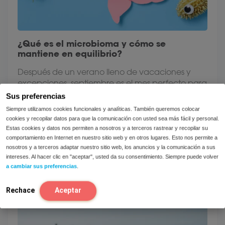
¿Qué es el microbioma y cómo se
mantiene en equilibrio?
Después de un verano lleno de vacaciones y
excepciones, septiembre es el mes perfecto para
retomar tus rutinas saludables. ¿Un...
Sus preferencias
Siempre utilizamos cookies funcionales y analíticas. También queremos colocar
Vista
cookies y recopilar datos para que la comunicación con usted sea más fácil y personal.
Estas cookies y datos nos permiten a nosotros y a terceros rastrear y recopilar su
comportamiento en Internet en nuestro sitio web y en otros lugares. Esto nos permite a
nosotros y a terceros adaptar nuestro sitio web, los anuncios y la comunicación a sus
intereses. Al hacer clic en "aceptar", usted da su consentimiento. Siempre puede volver
a cambiar sus preferencias
.
Rechace
Aceptar