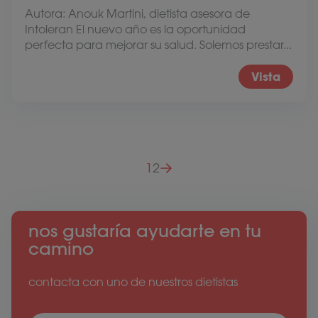
Autora: Anouk Martini, dietista asesora de
Intoleran El nuevo año es la oportunidad
perfecta para mejorar su salud. Solemos prestar...
Vista
Paginación de entradas
1
2
nos gustaría ayudarte en tu
camino
contacta con uno de nuestros dietistas