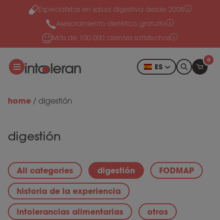
Especialistas en salud digestiva desde 2008
Ir al contenido
Asesoramiento dietético gratuito
Más de 100.000 clientes satisfechos
0
ES
home
/
digestión
digestión
All categories
digestión
FODMAP
historia de la experiencia
intolerancias alimentarias
otros