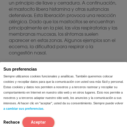
un principio de llave y cerradura. A continuación,
el mastocito libera histamina y otras sustancias
defensivas. Esta liberación provoca una reacción
alérgica. Dado que los mastocitos se encuentran
principalmente en la piel, las vías respiratorias y las
membranas mucosas, los síntomas suelen
aparecer en estas zonas. Algunos ejemplos son el
eccema, la dificultad para respirar o la
congestión nasal.
Sus preferencias
Siempre utilizamos cookies funcionales y analíticas. También queremos colocar
Hipersensibilidad a la histamina
cookies y recopilar datos para que la comunicación con usted sea más fácil y personal.
Estas cookies y datos nos permiten a nosotros y a terceros rastrear y recopilar su
La hipersensibilidad a la histamina no es una
comportamiento en Internet en nuestro sitio web y en otros lugares. Esto nos permite a
nosotros y a terceros adaptar nuestro sitio web, los anuncios y la comunicación a sus
reacción alérgica. En caso de hipersensibilidad, el
intereses. Al hacer clic en "aceptar", usted da su consentimiento. Siempre puede volver
problema radica en la degradación de la
a cambiar sus preferencias
.
histamina en el intestino. Cuando la histamina no
se degrada correctamente en el intestino, puede
Rechace
Aceptar
acumularse en el organismo. Una enzima