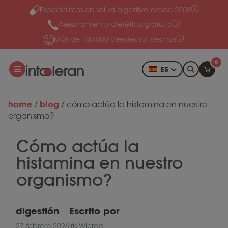
Especialistas en salud digestiva desde 2008
Ir al contenido
Asesoramiento dietético gratuito
Más de 100.000 clientes satisfechos
0
ES
home
blog
/
/
cómo actúa la histamina en nuestro
organismo?
Cómo actúa la
histamina en nuestro
organismo?
digestión
Escrito por
27 febrero 2026
Iris Wierda