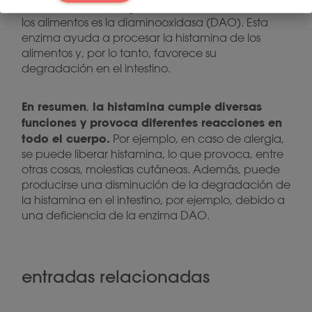
importante en la degradación de la histamina de
los alimentos es la diaminooxidasa (DAO). Esta
enzima ayuda a procesar la histamina de los
alimentos y, por lo tanto, favorece su
degradación en el intestino.
En resumen
la histamina cumple diversas
,
funciones y provoca diferentes reacciones en
todo el cuerpo.
Por ejemplo, en caso de alergia,
se puede liberar histamina, lo que provoca, entre
otras cosas, molestias cutáneas. Además, puede
producirse una disminución de la degradación de
la histamina en el intestino, por ejemplo, debido a
una deficiencia de la enzima DAO.
entradas relacionadas