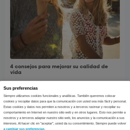
4 consejos para mejorar su calidad de
vida
El mundo está lleno de preocupaciones. Algunas
Sus preferencias
son de carácter colectivo, como las guerras y las
pandemias. Otras son más...
Siempre utilizamos cookies funcionales y analíticas. También queremos colocar
cookies y recopilar datos para que la comunicación con usted sea más fácil y personal.
Estas cookies y datos nos permiten a nosotros y a terceros rastrear y recopilar su
Vista
comportamiento en Internet en nuestro sitio web y en otros lugares. Esto nos permite a
nosotros y a terceros adaptar nuestro sitio web, los anuncios y la comunicación a sus
intereses. Al hacer clic en "aceptar", usted da su consentimiento. Siempre puede volver
a cambiar sus preferencias
.