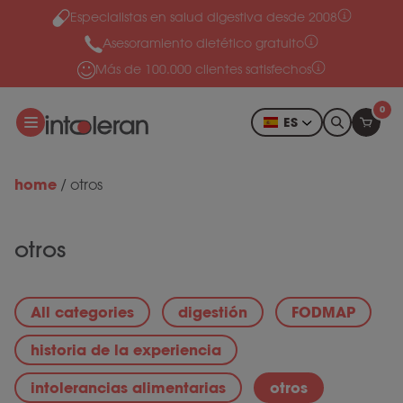
Especialistas en salud digestiva desde 2008
Ir al contenido
Asesoramiento dietético gratuito
Más de 100.000 clientes satisfechos
0
ES
home
/
otros
otros
All categories
digestión
FODMAP
historia de la experiencia
intolerancias alimentarias
otros