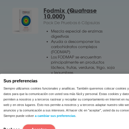
Fodmix (Quatrase
10.000)
Pack De Pruebas 6 Cápsulas
Mezcla especial de enzimas
digestivas
Ayuda a descomponer los
carbohidratos complejos
(FODMAP)
Los FODMAP se encuentran
principalmente en productos
lácteos, frutas, verduras, trigo, soja
y legumbres
Reduce el riesgo de formación de
Sus preferencias
1
gases*
7,50
Siempre utilizamos cookies funcionales y analíticas. También queremos colocar cookies y
datos para que la comunicación con usted sea más fácil y personal. Estas cookies y dato
permiten a nosotros y a terceros rastrear y recopilar su comportamiento en Internet en nue
Añadir a la cesta
web y en otros lugares. Esto nos permite a nosotros y a terceros adaptar nuestro sitio we
anuncios y la comunicación a sus intereses. Al hacer clic en "aceptar", usted da su conse
Siempre puede volver
a cambiar sus preferencias
.