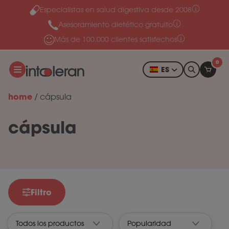
Especialistas en salud digestiva desde 2008
Ir al contenido
Asesoramiento dietético gratuito
Más de 100.000 clientes satisfechos
0
ES
home
/
cápsula
cápsula
Filtro