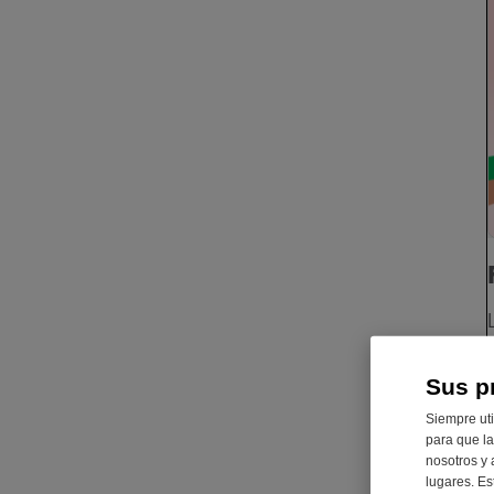
Sus p
Siempre uti
para que la
nosotros y 
lugares. Es