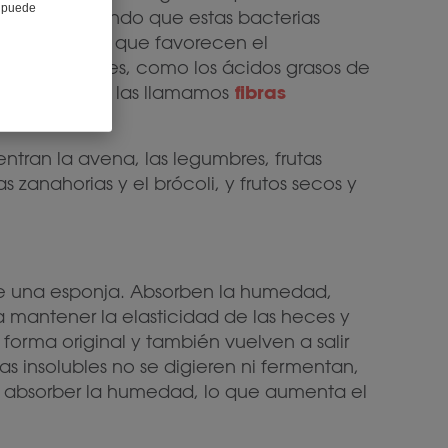
e puede
nales, permitiendo que estas bacterias
 beneficiosas que favorecen el
os intestinales, como los ácidos grasos de
fibras
ntan, también las llamamos
ntran la avena, las legumbres, frutas
zanahorias y el brócoli, y frutos secos y
a de una esponja. Absorben la humedad,
mantener la elasticidad de las heces y
 forma original y también vuelven a salir
ras insolubles no se digieren ni fermentan,
al absorber la humedad, lo que aumenta el