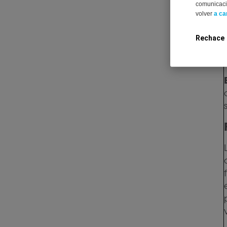
comunicació
volver
a ca
Rechace