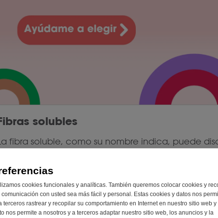
Fibras solubles
La fibra soluble, como su nombre indica, puede di
de ingerirlas, estas fibras se disuelven al pasar por
que ciertos nutrientes, como las grasas y los azúca
referencias
organismo. La fibra soluble también hace que te sie
lizamos cookies funcionales y analíticas. También queremos colocar cookies y rec
lleno más tiempo después de comer. Esto puede a
 comunicación con usted sea más fácil y personal. Estas cookies y datos nos perm
normal. La mayor parte de la fibra soluble es fermen
a terceros rastrear y recopilar su comportamiento en Internet en nuestro sitio web y
to nos permite a nosotros y a terceros adaptar nuestro sitio web, los anuncios y la
Por lo tanto, no se digieren, sino que se fermentan.