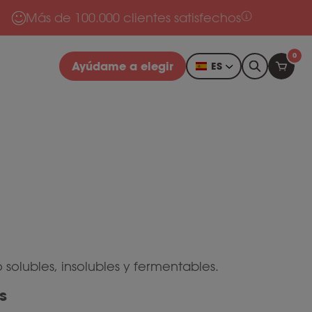
Más de 100.000 clientes satisfechos
0
Ayúdame a elegir
ES
 solubles, insolubles y fermentables.
s