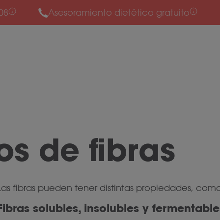
08
Asesoramiento dietético gratuito
os de fibras
Las fibras pueden tener distintas propiedades, como
Fibras solubles, insolubles y fermentable