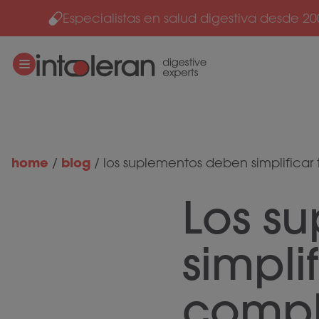
Especialistas en salud digestiva desde 20
Ir al contenido
home
blog
/
/
los suplementos deben simplificar 
Los s
simpli
compl