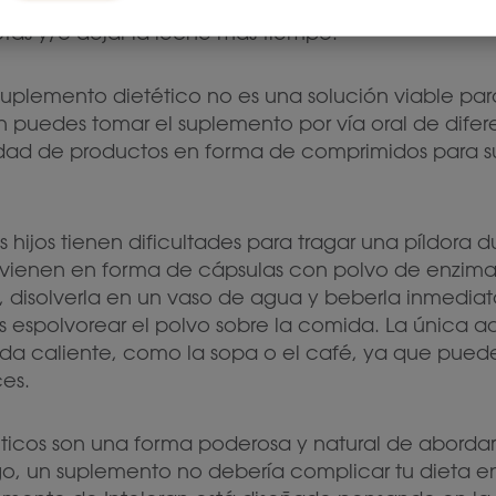
 comenzar el proceso de horneado. Si quieres ir má
tas y/o dejar la leche más tiempo.
 suplemento dietético no es una solución viable par
 puedes tomar el suplemento por vía oral de difer
dad de productos en forma de comprimidos para 
us hijos tienen dificultades para tragar una píldora 
vienen en forma de cápsulas con polvo de enzimas e
, disolverla en un vaso de agua y beberla inmedi
 espolvorear el polvo sobre la comida. La única ad
da caliente, como la sopa o el café, ya que pued
es.
ticos son una forma poderosa y natural de abordar
go, un suplemento no debería complicar tu dieta e