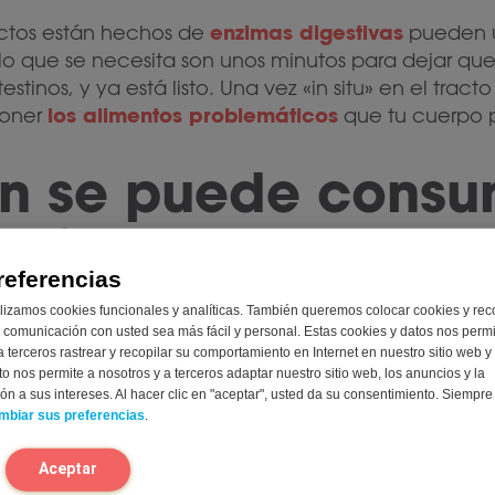
enzimas digestivas
ctos están hechos de
pueden ut
o que se necesita son unos minutos para dejar que
stinos, y ya está listo. Una vez «in situ» en el tract
los alimentos problemáticos
poner
que tu cuerpo po
an se puede consu
es formatos
referencias
lizamos cookies funcionales y analíticas. También queremos colocar cookies y rec
idad de tomar los suplementos de Intoleran cuando 
 comunicación con usted sea más fácil y personal. Estas cookies y datos nos perm
ptar
la forma de
consumirlos.
a terceros rastrear y recopilar su comportamiento en Internet en nuestro sitio web y
to nos permite a nosotros y a terceros adaptar nuestro sitio web, los anuncios y la
n a sus intereses. Al hacer clic en "aceptar", usted da su consentimiento. Siempr
a preparar el mencionado batido o un producto hor
mbiar sus preferencias
.
gotas de lactasa
 nuestras
a la leche de antemano.
Aceptar
producto, puedes reducir la lactosa presente en la