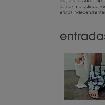
mejorarla. Cada suple
la máxima aplicabilid
eficaz independientem
entrada