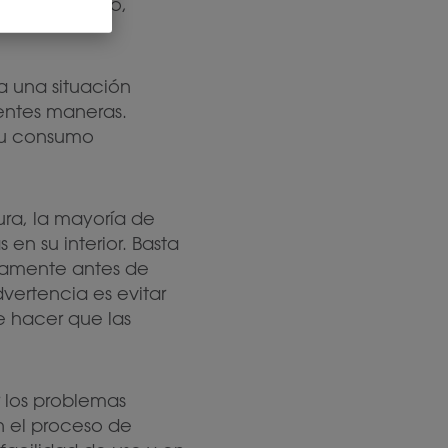
s sobre seguro,
a una situación
entes maneras.
su consumo
dura, la mayoría de
n su interior. Basta
atamente antes de
vertencia es evitar
e hacer que las
 los problemas
n el proceso de