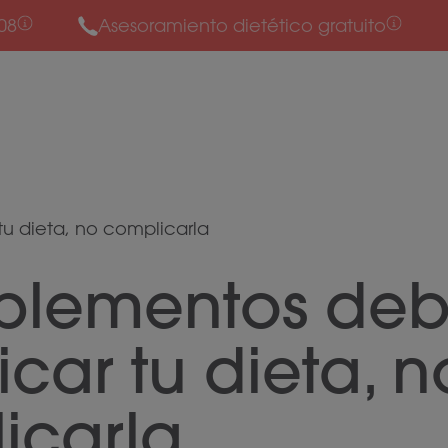
08
Asesoramiento dietético gratuito
tu dieta, no complicarla
uplementos de
ficar tu dieta, n
icarla