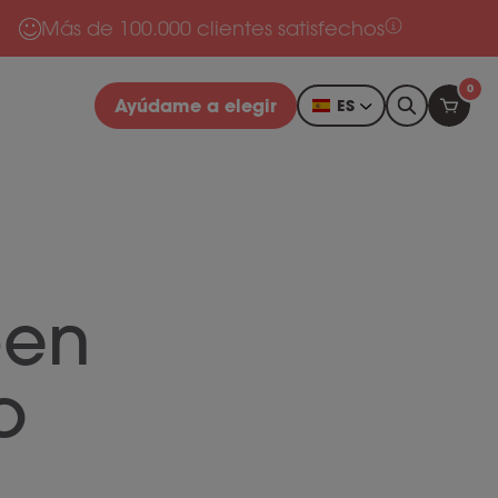
Más de 100.000 clientes satisfechos
0
Ayúdame a elegir
ES
ben
o