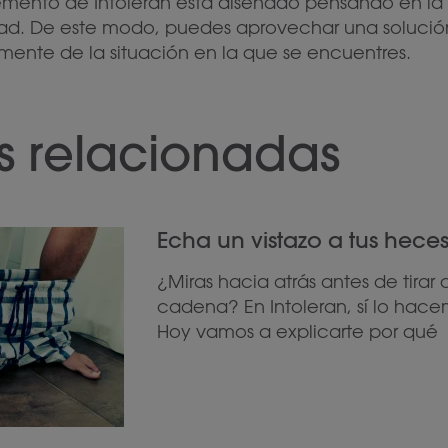
mento de Intoleran está diseñado pensando en la 
ad. De este modo, puedes aprovechar una solución 
ente de la situación en la que se encuentres.
s relacionadas
Echa un vistazo a tus hece
¿Miras hacia atrás antes de tirar 
cadena? En Intoleran, sí lo hace
Hoy vamos a explicarte por qué