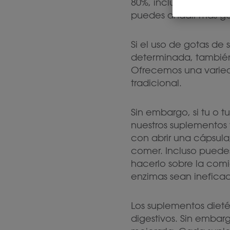
80%, incluso antes de
puedes añadir más go
Si el uso de gotas de
determinada, también
Ofrecemos una varie
tradicional.
Sin embargo, si tu o t
nuestros suplementos 
con abrir una cápsula
comer. Incluso puedes
hacerlo sobre la comi
enzimas sean ineficac
Los suplementos dieté
digestivos. Sin embar