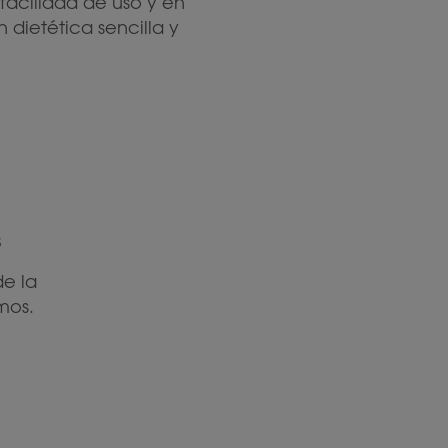
facilidad de uso y en
dietética sencilla y
s
de la
mos.