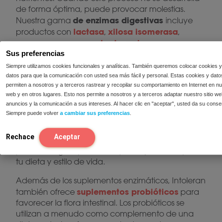
de forma óptima, puede provocar molestias.
de enzimas digestivas
Nuestra gama
incluye
lactasa
xilosa isomerasa
productos con
,
,
sacarasa
mezcla de enzimas
y una
Sus preferencias
específicas
enzimas
. Estas
están adaptadas a
diferentes nutrientes y momentos de uso.
Siempre utilizamos cookies funcionales y analíticas. También queremos colocar cookies y
datos para que la comunicación con usted sea más fácil y personal. Estas cookies y dato
Para las personas que tienen dificultades para
permiten a nosotros y a terceros rastrear y recopilar su comportamiento en Internet en nue
digerir la lactosa, Intoleran ofrece diversos
web y en otros lugares. Esto nos permite a nosotros y a terceros adaptar nuestro sitio we
anuncios y la comunicación a sus intereses. Al hacer clic en "aceptar", usted da su conse
productos para la intolerancia a la lactosa
.
Siempre puede volver
a cambiar sus preferencias
.
Estos productos contienen la enzima lactasa y
están disponibles en diferentes formas, como
Rechace
Aceptar
cápsulas
comprimidos
gotas
,
y
. De este modo,
puedes elegir el producto que mejor se adapte a
tu dieta y estilo de vida.
Además de los suplementos enzimáticos, Intoleran
suplementos probióticos
también ofrece
para
favorecer la flora intestinal. Los probióticos se
utilizan a menudo como complemento de una