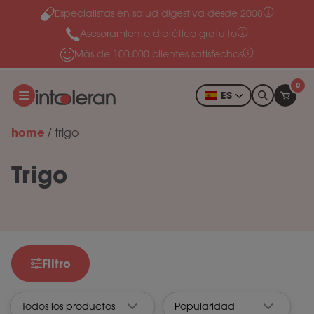
Especialistas en salud digestiva desde 2008
Ir al contenido
Asesoramiento dietético gratuito
Más de 100.000 clientes satisfechos
0
ES
home
/
trigo
Trigo
Filtro