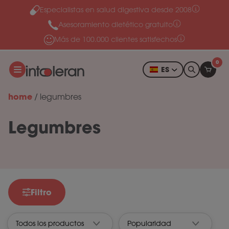
Especialistas en salud digestiva desde 2008
Ir al contenido
Asesoramiento dietético gratuito
Más de 100.000 clientes satisfechos
0
ES
home
/
legumbres
Legumbres
Filtro