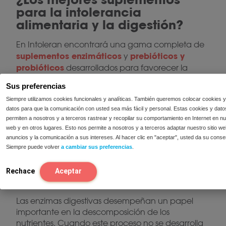
para la intolerancia
alimentaria y la digestión?
En Intoleran encontrará una gama completa de
suplementos enzimáticos
prebióticos y
y
probióticos
desarrollados para favorecer la
digestión. Nuestros productos están destinados a
Sus preferencias
personas que reaccionan de forma sensible a
Siempre utilizamos cookies funcionales y analíticas. También queremos colocar cookies y
la lactosa
la
determinados nutrientes, como
,
datos para que la comunicación con usted sea más fácil y personal. Estas cookies y dato
fructosa
la sacarosa, el almidón
,
o varios
permiten a nosotros y a terceros rastrear y recopilar su comportamiento en Internet en nue
FODMAP
. En esta categoría encontrará todas las
web y en otros lugares. Esto nos permite a nosotros y a terceros adaptar nuestro sitio we
soluciones de forma clara y ordenada.
anuncios y la comunicación a sus intereses. Al hacer clic en "aceptar", usted da su conse
Siempre puede volver
a cambiar sus preferencias
.
¿Qué suplementos
enzimáticos para diferentes
Rechace
Aceptar
nutrientes?
Las enzimas digestivas desempeñan un papel
importante en la descomposición de los
nutrientes. Cuando este proceso no se desarrolla