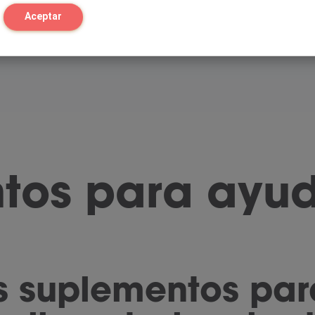
to
con
Aceptar
tos para ayud
s suplementos par