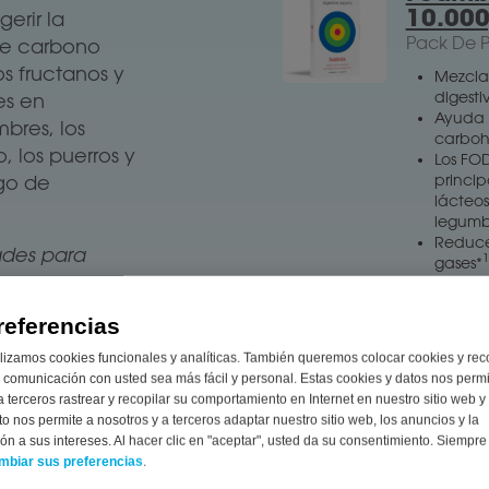
10.000
erir la
Pack De P
 de carbono
os fructanos y
Mezcla
digesti
es en
Ayuda 
bres, los
carboh
o, los puerros y
Los FO
princi
sgo de
lácteos,
legumb
Reduce
ades para
1
gases*
€
7,5
dades
referencias
autorización
lizamos cookies funcionales y analíticas. También queremos colocar cookies y rec
 comunicación con usted sea más fácil y personal. Estas cookies y datos nos perm
a terceros rastrear y recopilar su comportamiento en Internet en nuestro sitio web y
ucto elegir?
to nos permite a nosotros y a terceros adaptar nuestro sitio web, los anuncios y la
tas
n a sus intereses. Al hacer clic en "aceptar", usted da su consentimiento. Siempr
na pregunta
mbiar sus preferencias
.