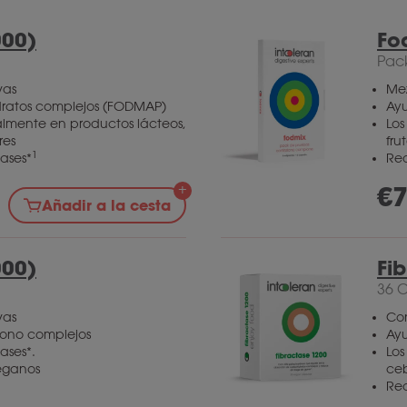
000)
Fo
Pac
vas
Mez
ratos complejos (FODMAP)
Ay
lmente en productos lácteos,
Los
res
fru
1
ases*
Red
€
7
Añadir a la cesta
000)
Fi
36 
vas
Con
rbono complejos
Ayu
ases*.
Los
eganos
ceb
Red