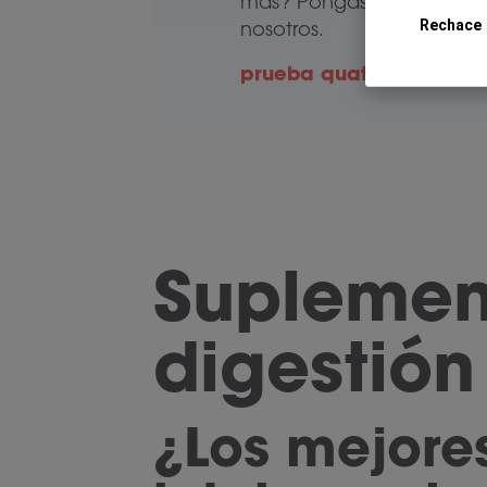
contac
más? Póngase en
Rechace
nosotros.
prueba quatrase
Suplemen
digestión
¿Los mejore