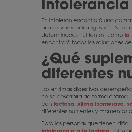
intolerancia
En Intoleran encontrará una gam
para favorecer la digestión. Nues
la
determinados nutrientes, como
encontrará todas las soluciones d
¿Qué suplem
diferentes n
Las enzimas digestivas desempeña
no se desarrolla de forma óptima
lactasa
xilosa isomerasa
s
con
,
,
diferentes nutrientes y momentos d
Para las personas que tienen dificu
intolerancia a la lactosa
. Estos 