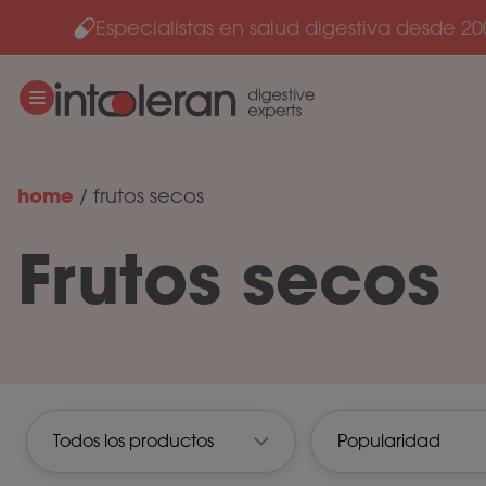
Especialistas en salud digestiva desde 20
Ir al contenido
home
/
frutos secos
Frutos secos