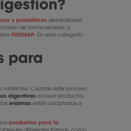
digestión?
icos y probióticos
desarrollados
ccionan de forma sensible a
FODMAP
arios
. En esta categoría
s para
 nutrientes. Cuando este proceso
as digestivas
incluye productos
enzimas
stas
están adaptadas a
productos para la
rsos
onibles en diferentes formas, como