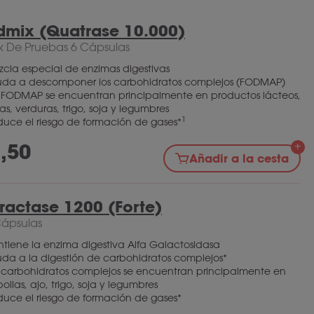
dmix (Quatrase 10.000)
k De Pruebas 6 Cápsulas
cla especial de enzimas digestivas
uda a descomponer los carbohidratos complejos (FODMAP)
 FODMAP se encuentran principalmente en productos lácteos,
tas, verduras, trigo, soja y legumbres
1
uce el riesgo de formación de gases*
,50
Añadir a la cesta
bractase 1200 (Forte)
Cápsulas
tiene la enzima digestiva Alfa Galactosidasa
da a la digestión de carbohidratos complejos*
 carbohidratos complejos se encuentran principalmente en
ollas, ajo, trigo, soja y legumbres
uce el riesgo de formación de gases*