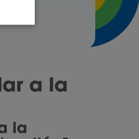
ar a la
a la