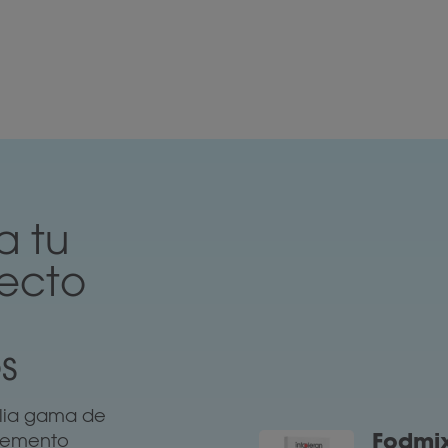
a tu
fecto
s
plia gama de
Fodmix
plemento