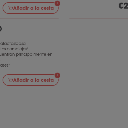
€
2
Añadir a la cesta
)
Galactosidasa
tos complejos*
cuentran principalmente en
s
ases*
Añadir a la cesta