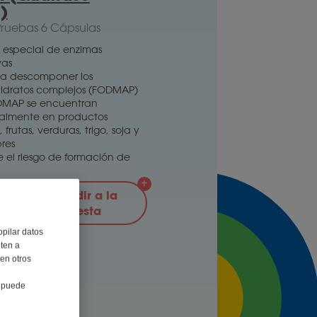
)
ruebas 6 Cápsulas
 especial de enzimas
vas
a descomponer los
idratos complejos (FODMAP)
DMAP se encuentran
palmente en productos
 frutas, verduras, trigo, soja y
res
 el riesgo de formación de
0
Añadir a la
cesta
opilar datos
iten a
 en otros
e puede