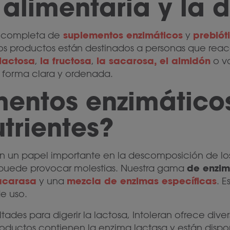
 alimentaria y la 
suplementos enzimáticos
prebiót
a completa de
y
tros productos están destinados a personas que rea
 lactosa
la fructosa
la sacarosa, el almidón
,
,
o v
e forma clara y ordenada.
entos enzimático
utrientes?
n un papel importante en la descomposición de los
de enzim
, puede provocar molestias. Nuestra gama
acarasa
mezcla de enzimas específicas
y una
. E
e uso.
ltades para digerir la lactosa, Intoleran ofrece dive
productos contienen la enzima lactasa y están disp