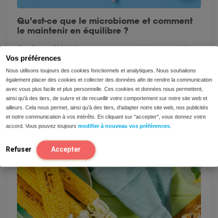
Qu’est-ce que le microbiome et comment
le maintenir en équilibre ?
Après un été riche en vacances et en exceptions,
Vos préférences
septembre est le mois idéal pour reprendre vos
bonnes habitudes. Un...
Nous utilisons toujours des cookies fonctionnels et analytiques. Nous souhaitons
également placer des cookies et collecter des données afin de rendre la communication
avec vous plus facile et plus personnelle. Ces cookies et données nous permettent,
Lire
ainsi qu'à des tiers, de suivre et de recueillir votre comportement sur notre site web et
ailleurs. Cela nous permet, ainsi qu'à des tiers, d'adapter notre site web, nos publicités
et notre communication à vos intérêts. En cliquant sur "accepter", vous donnez votre
accord. Vous pouvez toujours
modifier à nouveau vos préférences
.
Refuser
Accepter