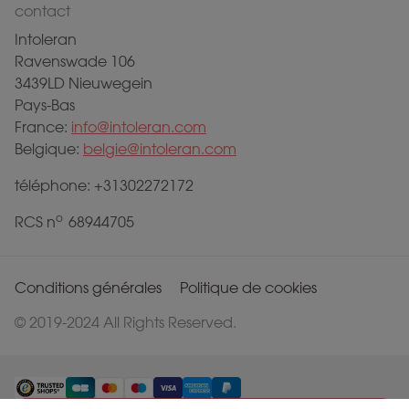
contact
Intoleran
Ravenswade 106
3439LD Nieuwegein
Pays-Bas
France:
info@intoleran.com
Belgique:
belgie@intoleran.com
téléphone: +31302272172
o
RCS n
68944705
Conditions générales
Politique de cookies
© 2019-2024 All Rights Reserved.