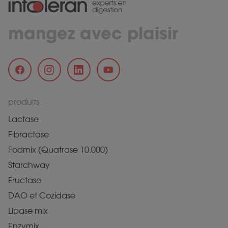
mangez avec plaisir
produits
Lactase
Fibractase
Fodmix (Quatrase 10.000)
Starchway
Fructase
DAO et Cozidase
Lipase mix
Enzymix