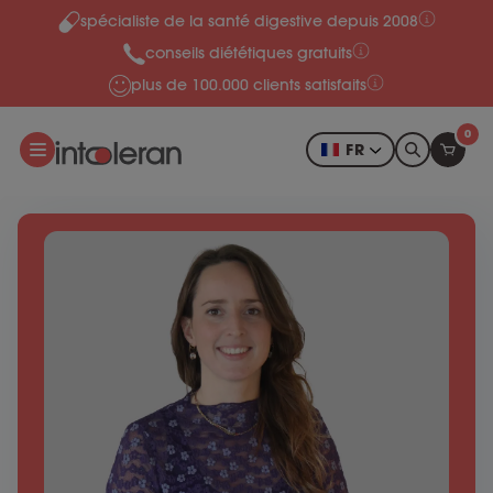
spécialiste de la santé digestive depuis 2008
Skip to content
conseils diététiques gratuits
plus de 100.000 clients satisfaits
0
FR