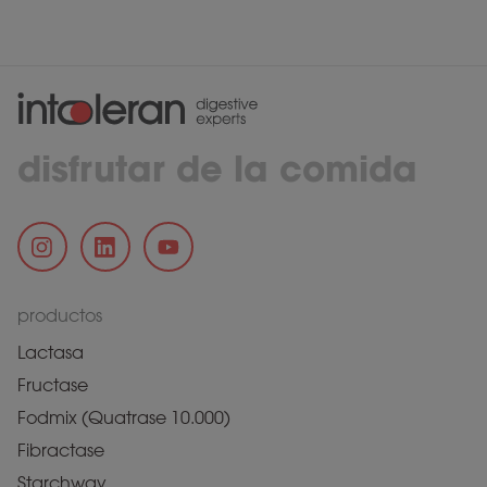
disfrutar de la comida
productos
Lactasa
Fructase
Fodmix (Quatrase 10.000)
Fibractase
Starchway