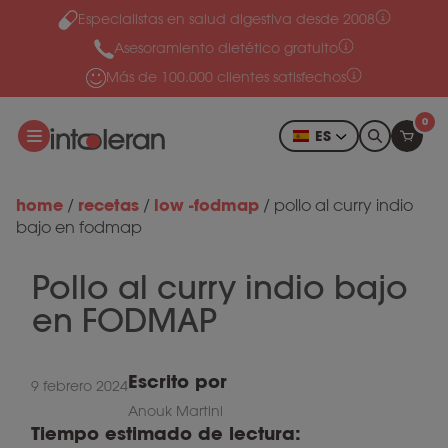
Especialistas en salud digestiva desde 2008
Ir al contenido
Asesoramiento dietético gratuito
Más de 100.000 clientes satisfechos
0
ES
home
recetas
low -fodmap
/
/
/
pollo al curry indio
bajo en fodmap
Pollo al curry indio bajo
en FODMAP
Escrito por
9 febrero 2024
Anouk Martini
Tiempo estimado de lectura: