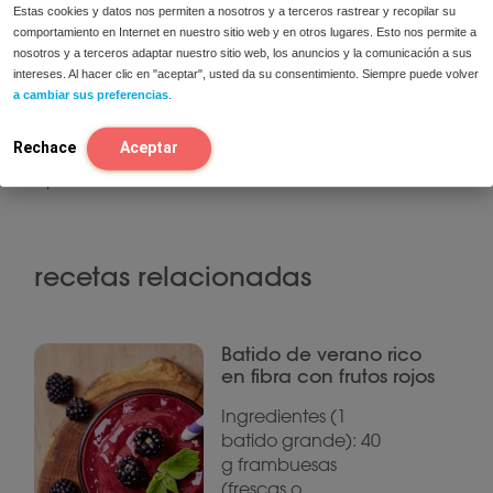
Estas cookies y datos nos permiten a nosotros y a terceros rastrear y recopilar su
lento hasta que todo el agua se haya
comportamiento en Internet en nuestro sitio web y en otros lugares. Esto nos permite a
absorbido y el arroz esté cocido, generalmente
nosotros y a terceros adaptar nuestro sitio web, los anuncios y la comunicación a sus
unos 15-20 minutos.
intereses. Al hacer clic en "aceptar", usted da su consentimiento. Siempre puede volver
a cambiar sus preferencias
.
Sirve el pollo al curry sobre el arroz basmati para
Rechace
Aceptar
una comida deliciosa y aromática. ¡Que
aproveche!
recetas relacionadas
Batido de verano rico
en fibra con frutos rojos
Ingredientes (1
batido grande): 40
g frambuesas
(frescas o