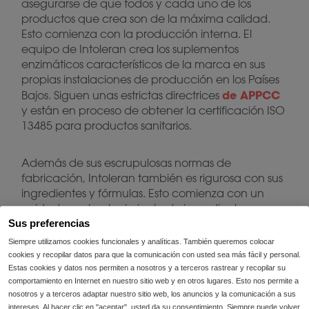
asegurarse de que todos y cada uno de los
productos que crea son de la máxima calidad.
Esto comienza con la producción interna. El
equipo de Intoleran crea los suplementos
enzimáticos característicos de la marca en sus
propias instalaciones de producción en los Países
de APPCC
Bajos. Siguen unas estrictas directrices
y están en proceso de obtener la certificación ISO
13485 para productos sanitarios.
Además de sus escrupulosas normas de
fabricación, Intoleran también es rigurosa con sus
ingredientes y fórmulas. Esto comienza con un
cuidadoso abastecimiento de ingredientes
locales, el 95% de los cuales se compran en
Sus preferencias
Europa. Son simples y limpios, sin aditivos. Se
Siempre utilizamos cookies funcionales y analíticas. También queremos colocar
ensamblan en las fórmulas características de
cookies y recopilar datos para que la comunicación con usted sea más fácil y personal.
Intoleran mediante un método de producción
Estas cookies y datos nos permiten a nosotros y a terceros rastrear y recopilar su
comportamiento en Internet en nuestro sitio web y en otros lugares. Esto nos permite a
artesanal, que es lo más puro y eficaz posible.
nosotros y a terceros adaptar nuestro sitio web, los anuncios y la comunicación a sus
intereses. Al hacer clic en "aceptar", usted da su consentimiento. Siempre puede volver