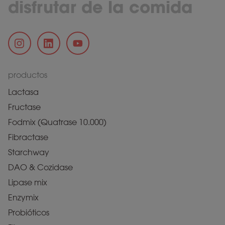
disfrutar de la comida
productos
Lactasa
Fructase
Fodmix (Quatrase 10.000)
Fibractase
Starchway
DAO & Cozidase
Lipase mix
Enzymix
Probióticos