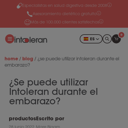
Especialistas en salud digestiva desde 2008
Ir al contenido
Asesoramiento dietético gratuito
Más de 100.000 clientes satisfechos
0
ES
home
blog
/
/
¿se puede utilizar intoleran durante el
embarazo?
¿Se puede utilizar
Intoleran durante el
embarazo?
productos
Escrito por
28 junio 2022
Mare Blaam