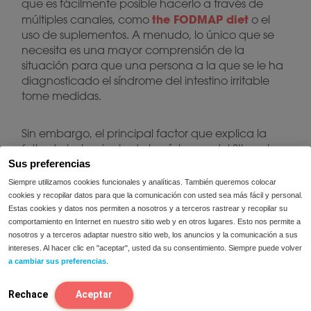
que es fácilmente posible hacerlo a través de
the FODMAP diet
múltiples canales, como
o el
uso de suplementos. A menudo, lo único que se
necesita es una mayor comprensión de la
situación para que una persona a la que se le ha
diagnosticado el síndrome del intestino irritable
tome medidas.
Sin embargo, el principal factor que explica la
falta de tratamiento de los síntomas del SII es el
simple hecho de que la mayoría de los casos no
Sus preferencias
el 70%
se diagnostican. Según un estudio, hasta
Siempre utilizamos cookies funcionales y analíticas. También queremos colocar
de las personas que experimentan síntomas
cookies y recopilar datos para que la comunicación con usted sea más fácil y personal.
Estas cookies y datos nos permiten a nosotros y a terceros rastrear y recopilar su
de SII ni siquiera dan el paso inicial de hablar con
comportamiento en Internet en nuestro sitio web y en otros lugares. Esto nos permite a
su médico sobre la situación.
nosotros y a terceros adaptar nuestro sitio web, los anuncios y la comunicación a sus
intereses. Al hacer clic en "aceptar", usted da su consentimiento. Siempre puede volver
a cambiar sus preferencias
.
Si bien el SII es una afección manejable que no
pone en peligro la vida, no hay razón para que
las personas pasen su vida sufriendo un dolor
Rechace
Aceptar
abdominal innecesario. Si tú o un ser querido