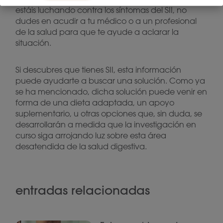
estáis luchando contra los síntomas del SII, no
dudes en acudir a tu médico o a un profesional
de la salud para que te ayude a aclarar la
situación.
Si descubres que tienes SII, esta información
puede ayudarte a buscar una solución. Como ya
se ha mencionado, dicha solución puede venir en
forma de una dieta adaptada, un apoyo
suplementario, u otras opciones que, sin duda, se
desarrollarán a medida que la investigación en
curso siga arrojando luz sobre esta área
desatendida de la salud digestiva.
entradas relacionadas