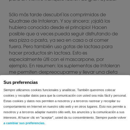
Sólo más tarde descubrí los comprimidos de
Quatrase de Intoleran. Y soy sincera: ¡ojalá los
hubiera conocido desde el principio! Hacen
posible que a veces pueda seguir disfrutando de
esa pizza o pasta, ya sea en casa o al comer
fuera. Pero también uso gotas de lactasa para
hacer productos sin lactosa. Esto es
especialmente útil con el mascarpone, por
ejemplo. En resumen: los suplementos de Intoleran
me permiten despreocuparme y llevar una dieta
estricta más a menudo. ¡Y yo le daría a cualquiera
Sus preferencias
esa tranquilidad!
Siempre utilizamos cookies funcionales y analíticas. También queremos colocar
cookies y recopilar datos para que la comunicación con usted sea más fácil y personal.
Estas cookies y datos nos permiten a nosotros y a terceros rastrear y recopilar su
comportamiento en Internet en nuestro sitio web y en otros lugares. Esto nos permite a
nosotros y a terceros adaptar nuestro sitio web, los anuncios y la comunicación a sus
intereses. Al hacer clic en "aceptar", usted da su consentimiento. Siempre puede volver
a cambiar sus preferencias
.