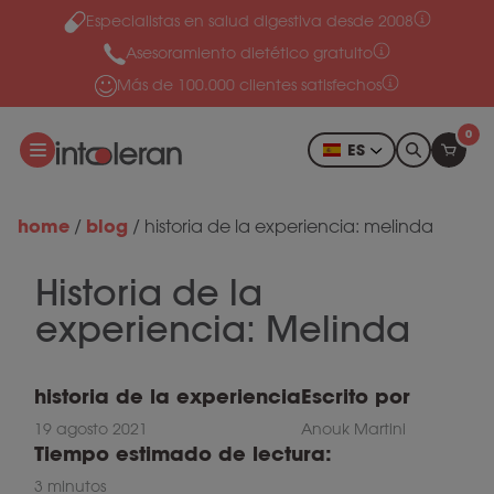
Especialistas en salud digestiva desde 2008
Ir al contenido
Asesoramiento dietético gratuito
Más de 100.000 clientes satisfechos
0
ES
home
blog
/
/
historia de la experiencia: melinda
Historia de la
experiencia: Melinda
historia de la experiencia
Escrito por
19 agosto 2021
Anouk Martini
Tiempo estimado de lectura:
3 minutos