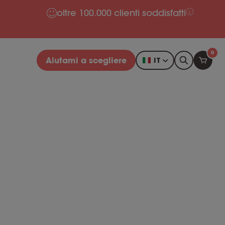
oltre 100.000 clienti soddisfatti
0
Aiutami a scegliere
IT