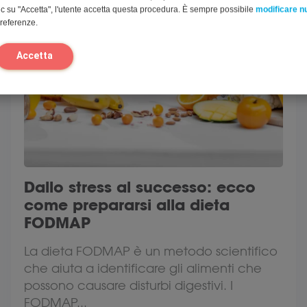
c su "Accetta", l'utente accetta questa procedura. È sempre possibile
modificare 
preferenze.
Accetta
Dallo stress al successo: ecco
come prepararsi alla dieta
FODMAP
La dieta FODMAP è un metodo scientifico
che aiuta a identificare gli alimenti che
possono causare disturbi digestivi. I
FODMAP...