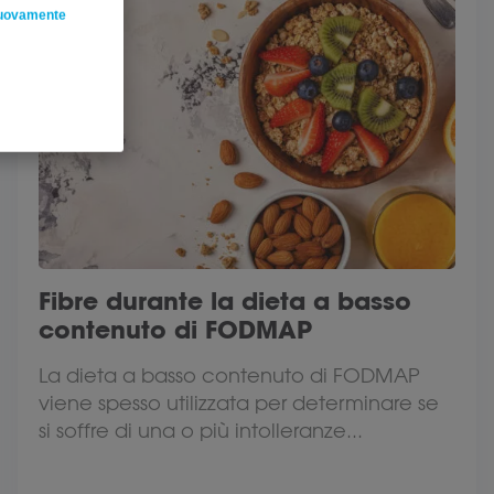
nuovamente
Fibre durante la dieta a basso
contenuto di FODMAP
La dieta a basso contenuto di FODMAP
viene spesso utilizzata per determinare se
si soffre di una o più intolleranze...