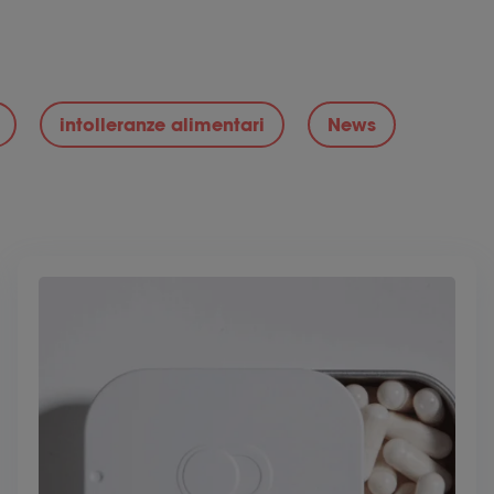
intolleranze alimentari
News