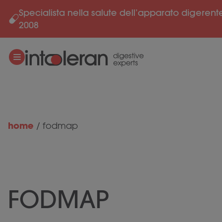
Specialista nella salute dell’apparato digerent
Salta al contenuto
2008
home
/
fodmap
FODMAP