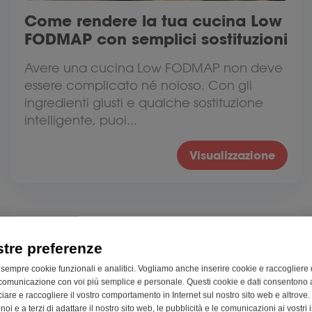
Come rendere la tua cucina Low
FODMAP con semplici sostituzioni
Avere una cucina Low FODMAP non deve
essere complicato né noioso. Con gli
ingredienti giusti e qualche sostituzione
intelligente, puoi...
Visualizzazione
stre preferenze
 sempre cookie funzionali e analitici. Vogliamo anche inserire cookie e raccogliere 
comunicazione con voi più semplice e personale. Questi cookie e dati consentono a
cciare e raccogliere il vostro comportamento in Internet sul nostro sito web e altrove.
oi e a terzi di adattare il nostro sito web, le pubblicità e le comunicazioni ai vostri i