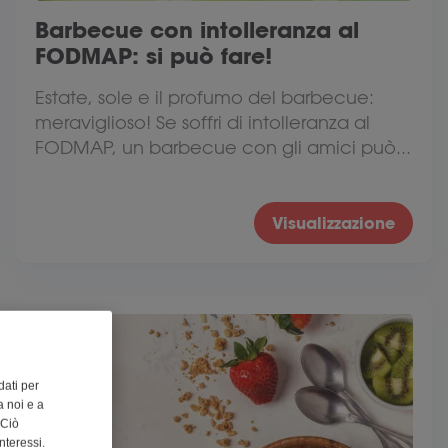
Barbecue con intolleranza al
FODMAP: si può fare!
Estate, sole e il profumo del barbecue:
meraviglioso! Se soffri di intolleranza al
FODMAP, un barbecue con gli amici può...
Visualizzazione
dati per
 noi e a
 Ciò
nteressi.