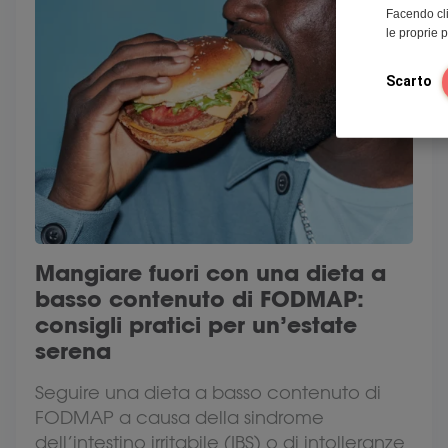
Facendo cli
le proprie 
Scarto
Mangiare fuori con una dieta a
basso contenuto di FODMAP:
consigli pratici per un’estate
serena
Seguire una dieta a basso contenuto di
FODMAP a causa della sindrome
dell’intestino irritabile (IBS) o di intolleranze