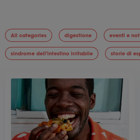
All categories
digestione
eventi e noti
sindrome dell'intestino irritabile
storie di e