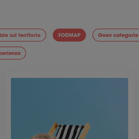
zie sul territorio
FODMAP
Geen categorie
sperienza