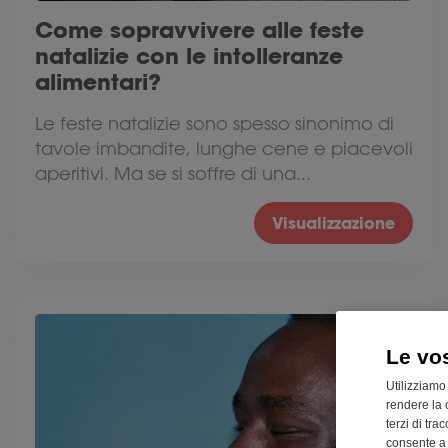
Come sopravvivere alle feste
natalizie con le intolleranze
alimentari?
Le feste natalizie sono spesso sinonimo di
tavole imbandite, lunghe cene e piacevoli
aperitivi. Ma se si soffre di una...
Visualizzazione
Le vo
Utilizziamo
rendere la 
terzi di tra
consente a n