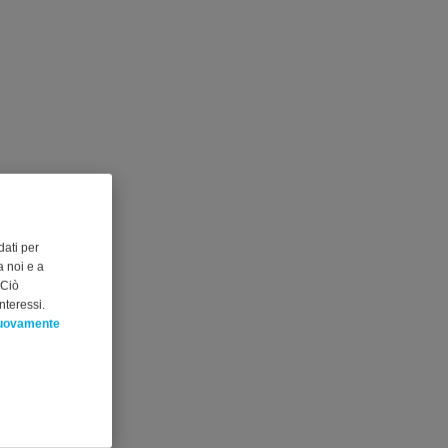
dati per
 noi e a
 Ciò
nteressi.
nuovamente