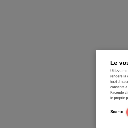
Daily Fi
175 gr
Le vo
Favorisc
Utilizziamo
Contribu
rendere la 
Fibra pr
terzi di tra
Complet
consente a n
Facendo cli
le proprie 
Scarto