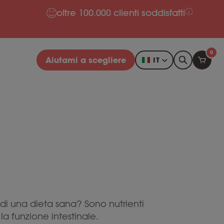
oltre 100.000 clienti soddisfatti
0
Aiutami a scegliere
IT
di una dieta sana? Sono nutrienti
a funzione intestinale.