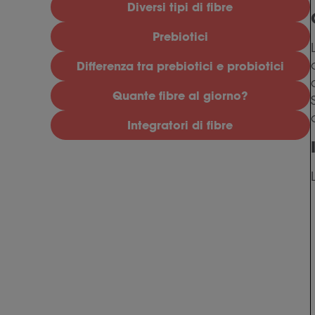
Diversi tipi di fibre
Prebiotici
Differenza tra prebiotici e probiotici
Quante fibre al giorno?
Integratori di fibre