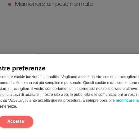
Mantenere un peso normale.
bre Support
stre preferenze
1*
e la funzionalità dell’intestino e i movimenti intestinali
 sempre cookie funzionali e analitici. Vogliamo anche inserire cookie e raccogliere 
isce all’apporto giornaliero di fibre
comunicazione con voi più semplice e personale. Questi cookie e dati consentono a
ebiotica di fagiolo guar con estratto di zenzero
cciare e raccogliere il vostro comportamento in Internet sul nostro sito web e altrove.
amente solubile in alimenti e bevande
oi e a terzi di adattare il nostro sito web, le pubblicità e le comunicazioni ai vostri i
c su "Accetta", l'utente accetta questa procedura. È sempre possibile
modificare 
preferenze.
Accetta