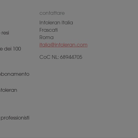
contattare
Intoleran Italia
Frascati
resi
Roma
italia@intoleran.com
e dei 100
CoC NL: 68944705
 abbonamento
Intoleran
rofessionisti