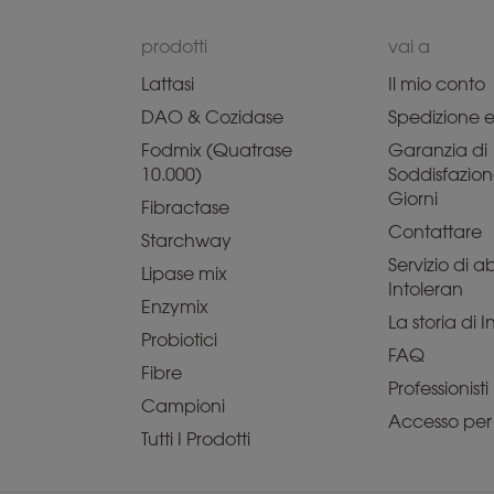
prodotti
vai a
Lattasi
Il mio conto
DAO & Cozidase
Spedizione e 
Fodmix (Quatrase
Garanzia di
10.000)
Soddisfazion
Giorni
Fibractase
Contattare
Starchway
Servizio di
Lipase mix
Intoleran
Enzymix
La storia di 
Probiotici
FAQ
Fibre
Professionisti
Campioni
Accesso per p
Tutti I Prodotti