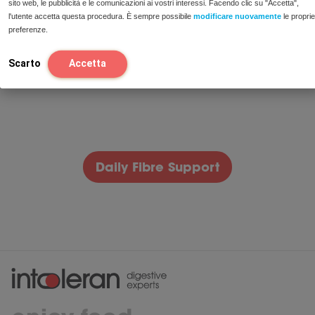
sito web, le pubblicità e le comunicazioni ai vostri interessi. Facendo clic su "Accetta",
estratto di zenzero
l'utente accetta questa procedura. È sempre possibile
modificare nuovamente
le proprie
Completamente solubile in alimenti e
bevande
preferenze.
€
27,95
Scarto
Accetta
Aggiungi
Daily Fibre Support