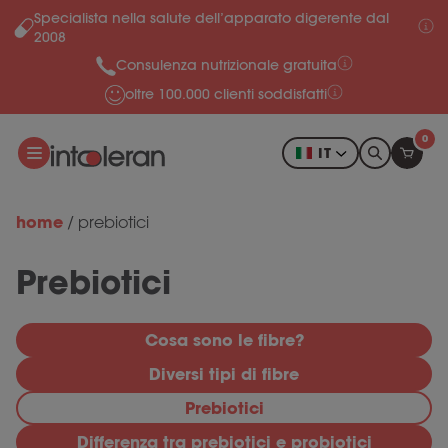
Specialista nella salute dell’apparato digerente dal
Salta al contenuto
2008
Consulenza nutrizionale gratuita
oltre 100.000 clienti soddisfatti
0
IT
home
/
prebiotici
Prebiotici
Cosa sono le fibre?
Diversi tipi di fibre
Prebiotici
Differenza tra prebiotici e probiotici