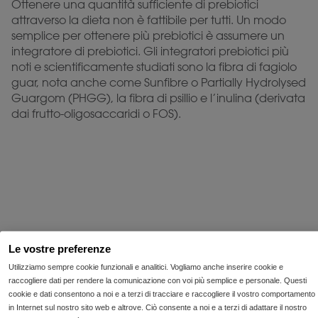
Ottenere una quantità sufficiente di prebiotici
attraverso la dieta non è fattibile per tutti. Un modo
semplice per ottenere più prebiotici è assumere un
integratore di prebiotici. Gli integratori prebiotici più
noti e scientificamente studiati sono la fibra di fagiolo
guar, nota anche come Sunfibre o Partially Hydrolysed
Guargom (PHGG), la fibra di psillio e l’inulina (derivata
dai frutto-oligosaccaridi o FOS).
Daily Fibre Support
175 gr
Le vostre preferenze
Favorisce la funzionalità dell’intestino e i
Utilizziamo sempre cookie funzionali e analitici. Vogliamo anche inserire cookie e
1*
movimenti intestinali
raccogliere dati per rendere la comunicazione con voi più semplice e personale. Questi
Contribuisce all’apporto giornaliero di
cookie e dati consentono a noi e a terzi di tracciare e raccogliere il vostro comportamento
fibre
in Internet sul nostro sito web e altrove. Ciò consente a noi e a terzi di adattare il nostro
Fibra prebiotica di fagiolo guar con