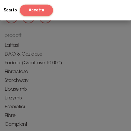
Scarto
Accetta
prodotti
Lattasi
DAO & Cozidase
Fodmix (Quatrase 10.000)
Fibractase
Starchway
Lipase mix
Enzymix
Probiotici
Fibre
Campioni