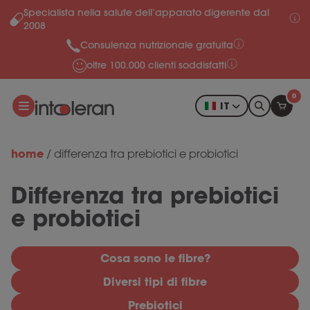
Specialista nella salute dell’apparato digerente dal
Salta al contenuto
2008
Consulenza nutrizionale gratuita
oltre 100.000 clienti soddisfatti
0
IT
home
/
differenza tra prebiotici e probiotici
Differenza tra prebiotici
e probiotici
Cosa sono le fibre?
Diversi tipi di fibre
Prebiotici