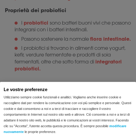
Proprietà dei probiotici
probiotici
I
sono batteri buoni vivi che possono
integrarsi con i batteri intestinali.
flora intestinale.
Possono sostenere la normale
I probiotici si trovano in alimenti come yogurt,
kefir, verdure fermentate e prodotti di soia
integratori
fermentati, oltre che sotto forma di
probiotici.
Le vostre preferenze
Utilizziamo sempre cookie funzionali e analitici. Vogliamo anche inserire cookie e
raccogliere dati per rendere la comunicazione con voi più semplice e personale. Questi
cookie e dati consentono a noi e a terzi di tracciare e raccogliere il vostro
comportamento in Internet sul nostro sito web e altrove. Ciò consente a noi e a terzi di
adattare il nostro sito web, le pubblicità e le comunicazioni ai vostri interessi. Facendo
clic su "Accetta", l'utente accetta questa procedura. È sempre possibile
modificare
enjoy food
nuovamente
le proprie preferenze.