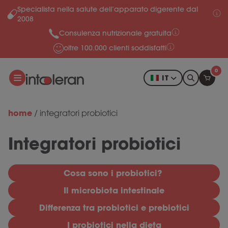
Specialista nella salute dell’apparato digerente dal
Salta al contenuto
2008
Consulenza nutrizionale gratuita
oltre 100.000 clienti soddisfatti
0
IT
home
/
integratori probiotici
Integratori probiotici
Cosa sono i probiotici?
Il microbiota intestinale
Differenza tra probiotici e prebiotici
I probiotici nella dieta