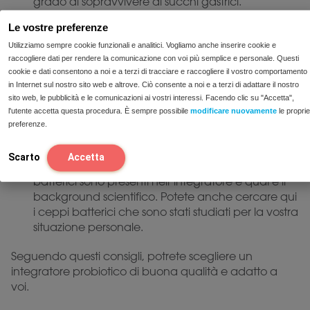
grado di sopravvivere ai succhi gastrici.
Ingredienti aggiunti minimi:
consigliamo
Le vostre preferenze
sempre di scegliere un integratore con il minor
Utilizziamo sempre cookie funzionali e analitici. Vogliamo anche inserire cookie e
numero possibile di ingredienti aggiunti. Additivi
raccogliere dati per rendere la comunicazione con voi più semplice e personale. Questi
come i dolcificanti (polioli) e le fibre sotto forma di
cookie e dati consentono a noi e a terzi di tracciare e raccogliere il vostro comportamento
frutto-oligosaccaridi (FOS o inulina) sono difficili da
in Internet sul nostro sito web e altrove. Ciò consente a noi e a terzi di adattare il nostro
digerire per alcune persone.
sito web, le pubblicità e le comunicazioni ai vostri interessi. Facendo clic su "Accetta",
l'utente accetta questa procedura. È sempre possibile
modificare nuovamente
le proprie
Ricerca scientifica:
laricerca scientifica su
preferenze.
uno specifico ceppo batterico o su una miscela
batterica ha un importante valore aggiunto.
Scarto
Accetta
Pertanto, è bene verificare sempre quali ceppi
batterici sono presenti nell’integratore e qual è il
background scientifico. Potete anche cercare qui
i ceppi batterici che sono stati studiati per la vostra
situazione personale.
Seguendo questi consigli, potrete scegliere un
integratore probiotico di buona qualità e adatto a
voi.