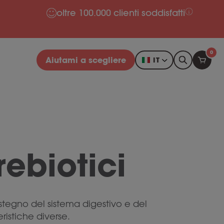
oltre 100.000 clienti soddisfatti
0
Aiutami a scegliere
IT
rebiotici
stegno del sistema digestivo e del
ristiche diverse.