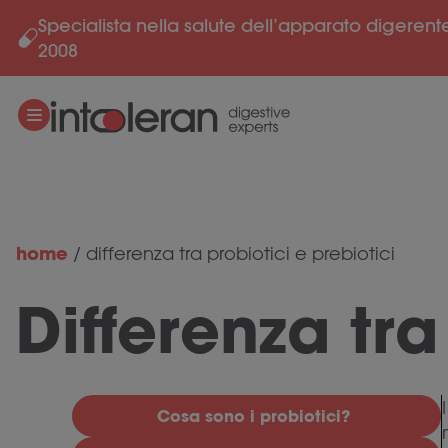
Specialista nella salute dell’apparato digerent
Salta al contenuto
2008
home
/
differenza tra probiotici e prebiotici
Differenza tra
Cosa sono i probiotici?