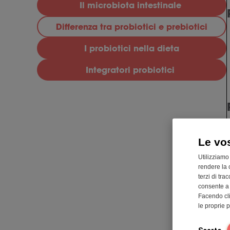
Il microbiota intestinale
Differenza tra probiotici e prebiotici
I probiotici nella dieta
Integratori probiotici
Le vo
Utilizziamo
rendere la 
terzi di tra
consente a n
Facendo cli
le proprie 