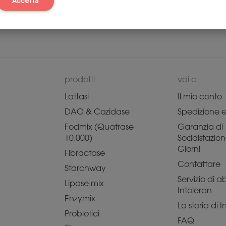
Accetta
prodotti
vai a
Lattasi
Il mio conto
DAO & Cozidase
Spedizione e 
Fodmix (Quatrase
Garanzia di
10.000)
Soddisfazion
Giorni
Fibractase
Contattare
Starchway
Servizio di
Lipase mix
Intoleran
Enzymix
La storia di 
Probiotici
FAQ