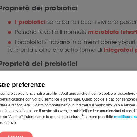
Proprietà dei probiotici
I probiotici
sono batteri buoni vivi che possono
microbiota intest
Possono favorire il normale
I probiotici si trovano in alimenti come yogurt,
integratori 
fermentati, oltre che sotto forma di
Proprietà dei prebiotici
I prebiotici
sono nutrienti non digeribili (fibre
stre preferenze
Servono come alimento per i batteri intestinal
 sempre cookie funzionali e analitici. Vogliamo anche inserire cookie e raccogliere 
l’attività e contribuendo a sostenere il normale 
comunicazione con voi più semplice e personale. Questi cookie e dati consentono a
I prebiotici sono spesso alimenti ricchi di car
cciare e raccogliere il vostro comportamento in Internet sul nostro sito web e altrove.
oi e a terzi di adattare il nostro sito web, le pubblicità e le comunicazioni ai vostri i
integrali e legumi. È anche possibile assumere 
c su "Accetta", l'utente accetta questa procedura. È sempre possibile
modificare 
preferenze.