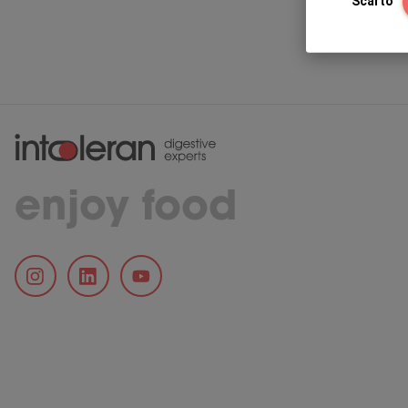
Scarto
enjoy food