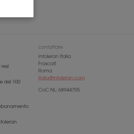
contattare
Intoleran Italia
Frascati
resi
Roma
italia@intoleran.com
e dei 100
CoC NL: 68944705
 abbonamento
Intoleran