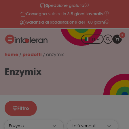
Spedizione gratuita
Salta al contenuto
Consegna
in 3-5 giorni lavorativi
veloce
Garanzia di soddisfazione dei 100 giorni
0
IT
home
prodotti
/
/
enzymix
Enzymix
Filtro