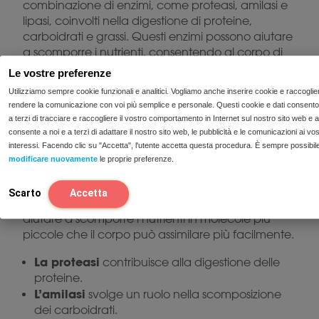
combinazione di enzimi, come proteasi, amilasi e
lipasi, coinvolti nella digestione di proteine,
carboidrati e grassi. Questi enzimi possono aiutare
a scomporre i nutrienti, consentendo al corpo di
assimilarli meglio.
Le vostre preferenze
Come funziona Enzymix?
Utilizziamo sempre cookie funzionali e analitici. Vogliamo anche inserire cookie e raccoglie
rendere la comunicazione con voi più semplice e personale. Questi cookie e dati consento
a terzi di tracciare e raccogliere il vostro comportamento in Internet sul nostro sito web e a
Gli enzimi del pancreas sono importanti per la
consente a noi e a terzi di adattare il nostro sito web, le pubblicità e le comunicazioni ai vos
digestione di proteine, grassi e carboidrati.
interessi. Facendo clic su "Accetta", l'utente accetta questa procedura. È sempre possibil
Quando il corpo non produce una quantità
modificare nuovamente
le proprie preferenze.
sufficiente di enzimi o la digestione non funziona in
Enzymix
modo ottimale,
può fornire un supporto
Scarto
Accetta
integrando proteasi, amilasi e lipasi. Questo può
aiutare a scomporre i nutrienti in molecole più
piccole che il corpo può assimilare più facilmente.
La proteasi
contribuisce alla digestione delle
proteine.
L’amilasi
svolge un ruolo nella scomposizione
dei carboidrati.