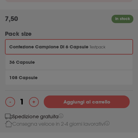
7,50
Pack size
Confezione Campione Di 6 Capsule
Testpack
36 Capsule
108 Capsule
+
-
Aggiungi al carrello
Fodmix (Quatrase 10.000) quantità
Spedizione gratuita
Consegna
veloce
in
2-4
giorni lavorativi