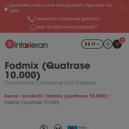
Specialista nella salute dell’apparato digerente dal
Salta al contenuto
2008
Consulenza nutrizionale gratuita
oltre 100.000 clienti soddisfatti
0
IT
Fodmix (Quatrase
10.000)
Confezione Campione Di 6 Capsule
home
prodotti
fodmix (quatrase 10.000)
/
/
/
fodmix (quatrase 10.000)