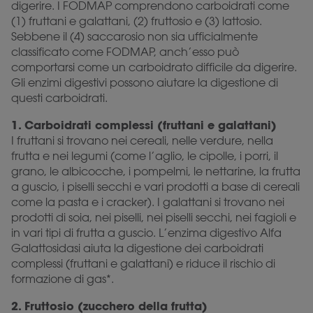
digerire. I FODMAP comprendono carboidrati come
(1) fruttani e galattani, (2) fruttosio e (3) lattosio.
Sebbene il (4) saccarosio non sia ufficialmente
classificato come FODMAP, anch’esso può
comportarsi come un carboidrato difficile da digerire.
Gli enzimi digestivi possono aiutare la digestione di
questi carboidrati.
1. Carboidrati complessi (fruttani e galattani)
I fruttani si trovano nei cereali, nelle verdure, nella
frutta e nei legumi (come l’aglio, le cipolle, i porri, il
grano, le albicocche, i pompelmi, le nettarine, la frutta
a guscio, i piselli secchi e vari prodotti a base di cereali
come la pasta e i cracker). I galattani si trovano nei
prodotti di soia, nei piselli, nei piselli secchi, nei fagioli e
in vari tipi di frutta a guscio. L’enzima digestivo Alfa
Galattosidasi aiuta la digestione dei carboidrati
complessi (fruttani e galattani) e riduce il rischio di
formazione di gas*.
2. Fruttosio (zucchero della frutta)