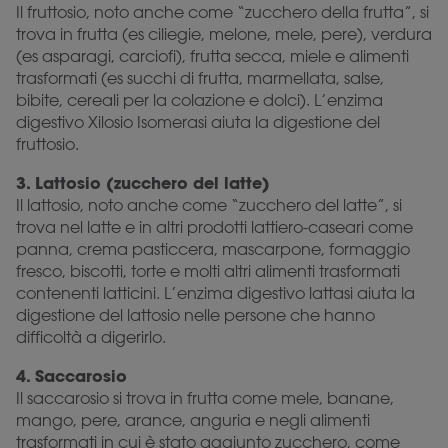
Il fruttosio, noto anche come “zucchero della frutta”, si
trova in frutta (es ciliegie, melone, mele, pere), verdura
(es asparagi, carciofi), frutta secca, miele e alimenti
trasformati (es succhi di frutta, marmellata, salse,
bibite, cereali per la colazione e dolci). L’enzima
digestivo Xilosio Isomerasi aiuta la digestione del
fruttosio.
3. Lattosio (zucchero del latte)
Il lattosio, noto anche come “zucchero del latte”, si
trova nel latte e in altri prodotti lattiero-caseari come
panna, crema pasticcera, mascarpone, formaggio
fresco, biscotti, torte e molti altri alimenti trasformati
contenenti latticini. L’enzima digestivo lattasi aiuta la
digestione del lattosio nelle persone che hanno
difficoltà a digerirlo.
4. Saccarosio
Il saccarosio si trova in frutta come mele, banane,
mango, pere, arance, anguria e negli alimenti
trasformati in cui è stato aggiunto zucchero, come