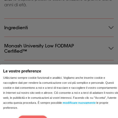
anni di età.
Ingredienti
Ingredienti:
Monash University Low FODMAP
Alfa galattosidasi (1200 u); Xilosio
Certified™
isomerasi (7500 u); HPMC (capsula); Lattasi (10.000
FCC); Riempitivo: Carbonato di calcio; Invertasi (500
u).
Spedizione
Le vostre preferenze
Adatto a vegetariani e vegani.
Utilizziamo sempre cookie funzionali e analitici. Vogliamo anche inserire cookie e
Privo di soia e glutine.
raccogliere dati per rendere la comunicazione con voi più semplice e personale. Questi
Spedizione:
Recensioni
Ordina prima della 12:00 e ricevi entro 2-4
cookie e dati consentono a noi e a terzi di tracciare e raccogliere il vostro comportamento
giorni lavorativi. Per ulteriori informazioni su spedizioni e
in Internet sul nostro sito web e altrove. Ciò consente a noi e a terzi di adattare il nostro sit
web, le pubblicità e le comunicazioni ai vostri interessi. Facendo clic su "Accetta", l'utente
resi, consultare le informazioni su spedizioni e resi.
accetta questa procedura. È sempre possibile
modificare nuovamente
le proprie
preferenze.