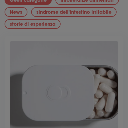
Geen categorie
intolleranze alimentari
News
sindrome dell'intestino irritabile
storie di esperienza