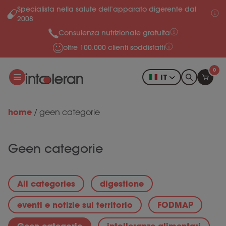
Specialista nella salute dell’apparato digerente dal
Salta al contenuto
2008
Consulenza nutrizionale gratuita
oltre 100.000 clienti soddisfatti
0
IT
home
/
geen categorie
Geen categorie
All categories
digestione
eventi e notizie sul territorio
FODMAP