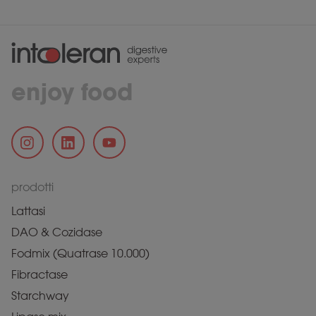
enjoy food
prodotti
Lattasi
DAO & Cozidase
Fodmix (Quatrase 10.000)
Fibractase
Starchway