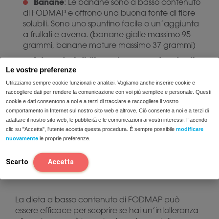
Banane
: Le banane sono a basso contenuto
di FODMAP e offrono una buona fonte di fibre
solubili. Sono uno spuntino facile o un’aggiunta
a frullati e avena. (banane gialle massimo 95
grammi, banane mature massimo 37 grammi)
Integratori di fibre a basso contenuto di
Le vostre preferenze
FODMAP
: Oltre alle fibre derivanti dagli alimenti,
l’assunzione di fibre può essere integrata con
Utilizziamo sempre cookie funzionali e analitici. Vogliamo anche inserire cookie e
integratori di fibre prebiotiche. Assicurati di
raccogliere dati per rendere la comunicazione con voi più semplice e personale. Questi
cookie e dati consentono a noi e a terzi di tracciare e raccogliere il vostro
controllare la fonte delle fibre, poiché non tutte
comportamento in Internet sul nostro sito web e altrove. Ciò consente a noi e a terzi di
sono a basso contenuto di FODMAP. Le fibre
adattare il nostro sito web, le pubblicità e le comunicazioni ai vostri interessi. Facendo
della gomma di guar, ad esempio, sono a basso
clic su "Accetta", l'utente accetta questa procedura. È sempre possibile
modificare
contenuto di FODMAP e possono essere
nuovamente
le proprie preferenze.
utilizzate durante questa dieta.
Scarto
Accetta
Conclusione
La dieta a basso contenuto di FODMAP può
essere efficace per scoprire se hai un’intolleranza