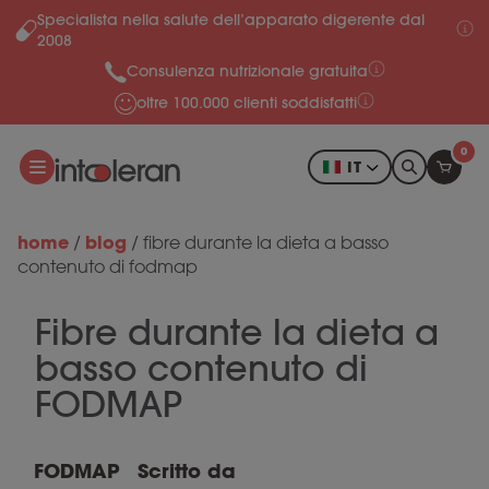
Specialista nella salute dell’apparato digerente dal
Salta al contenuto
2008
Consulenza nutrizionale gratuita
oltre 100.000 clienti soddisfatti
0
IT
home
blog
/
/
fibre durante la dieta a basso
contenuto di fodmap
Fibre durante la dieta a
basso contenuto di
FODMAP
FODMAP
Scritto da