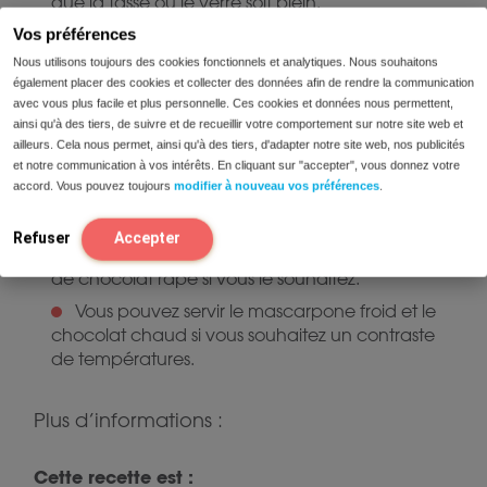
que la tasse ou le verre soit plein.
Vos préférences
Placer la Cioccofondente au réfrigérateur
pendant au moins 1 à 2 heures pour permettre
Nous utilisons toujours des cookies fonctionnels et analytiques. Nous souhaitons
aux couches de prendre et au dessert de
également placer des cookies et collecter des données afin de rendre la communication
refroidir complètement.
avec vous plus facile et plus personnelle. Ces cookies et données nous permettent,
ainsi qu'à des tiers, de suivre et de recueillir votre comportement sur notre site web et
ailleurs. Cela nous permet, ainsi qu'à des tiers, d'adapter notre site web, nos publicités
Servir :
et notre communication à vos intérêts. En cliquant sur "accepter", vous donnez votre
accord. Vous pouvez toujours
modifier à nouveau vos préférences
.
Servir frais, décoré d’un peu de cacao en
Refuser
Accepter
poudre, de morceaux de fruits secs ou même
de chocolat râpé si vous le souhaitez.
Vous pouvez servir le mascarpone froid et le
chocolat chaud si vous souhaitez un contraste
de températures.
Plus d’informations :
Cette recette est :