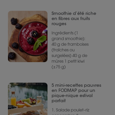
Smoothie d’été riche
en fibres aux fruits
rouges
Ingrédients (1
grand smoothie):
40 g de framboises
(fraîches ou
surgelées) 40 g de
mûres 1 petit kiwi
(±75 g)
5 mini-recettes pauvres
en FODMAP pour un
pique-nique estival
parfait
1. Salade poulet–riz