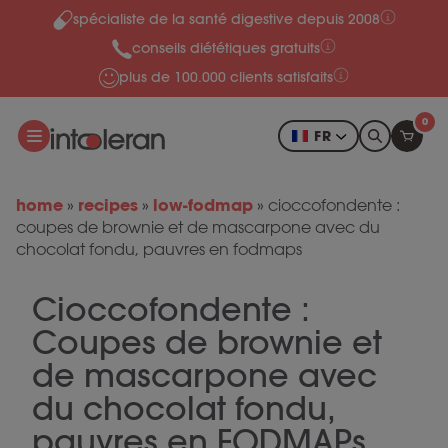
spécialiste de la santé digestive depuis 2008
Skip to content
conseils diététiques gratuits
plus de 100.000 clients satisfaits
0
FR
home
recipes
low-fodmap
»
»
»
cioccofondente :
coupes de brownie et de mascarpone avec du
chocolat fondu, pauvres en fodmaps
Cioccofondente :
Coupes de brownie et
de mascarpone avec
du chocolat fondu,
pauvres en FODMAPs