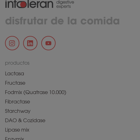
disfrutar de la comida
productos
Lactasa
Fructase
Fodmix (Quatrase 10.000)
Fibractase
Starchway
DAO & Cozidase
Lipase mix
Enzymix