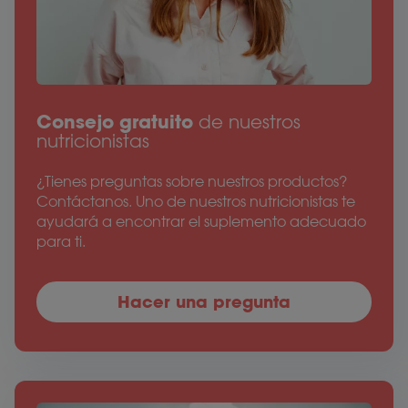
Consejo gratuito
de nuestros
nutricionistas
¿Tienes preguntas sobre nuestros productos?
Contáctanos. Uno de nuestros nutricionistas te
ayudará a encontrar el suplemento adecuado
para ti.
Hacer una pregunta