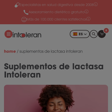
Especialistas en salud digestiva desde 2008
Ir al contenido
Asesoramiento dietético gratuito
Más de 100.000 clientes satisfechos
0
ES
home
/
suplementos de lactasa intoleran
Suplementos de lactasa
Intoleran