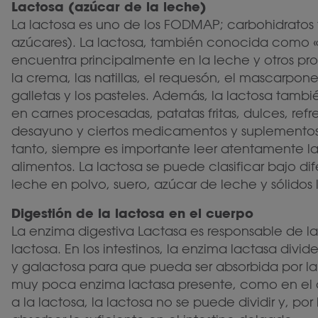
Lactosa (azúcar de la leche)
La lactosa es uno de los FODMAP; carbohidratos
azúcares). La lactosa, también conocida como «
encuentra principalmente en la leche y otros p
la crema, las natillas, el requesón, el mascarpone
galletas y los pasteles. Además, la lactosa tamb
en carnes procesadas, patatas fritas, dulces, refr
desayuno y ciertos medicamentos y suplementos d
tanto, siempre es importante leer atentamente la
alimentos. La lactosa se puede clasificar bajo d
leche en polvo, suero, azúcar de leche y sólidos 
Digestión de la lactosa en el cuerpo
La enzima digestiva Lactasa es responsable de la
lactosa. En los intestinos, la enzima lactasa divi
y galactosa para que pueda ser absorbida por la p
muy poca enzima lactasa presente, como en el c
a la lactosa, la lactosa no se puede dividir y, po