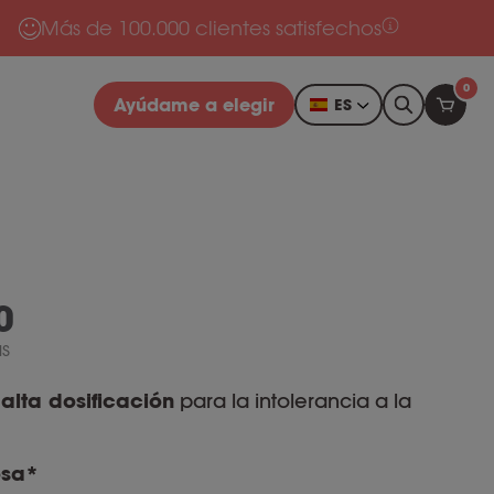
Más de 100.000 clientes satisfechos
0
Ayúdame a elegir
ES
0
s
e
alta dosificación
para la intolerancia a la
osa*