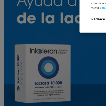
comunicació
volver
a ca
Rechace