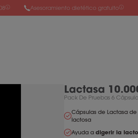
08
Asesoramiento dietético gratuito
Lactasa 10.00
Pack De Pruebas 6 Cápsula
Cápsulas de Lactasa d
lactosa
Ayuda a
digerir la lact