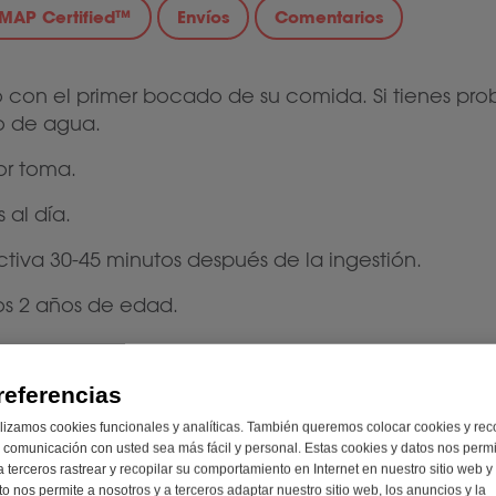
DMAP Certified™
Envíos
Comentarios
 con el primer bocado de su comida. Si tienes prob
so de agua.
or toma.
 al día.
ctiva 30-45 minutos después de la ingestión.
los 2 años de edad.
referencias
lizamos cookies funcionales y analíticas. También queremos colocar cookies y rec
 comunicación con usted sea más fácil y personal. Estas cookies y datos nos perm
a terceros rastrear y recopilar su comportamiento en Internet en nuestro sitio web y
to nos permite a nosotros y a terceros adaptar nuestro sitio web, los anuncios y la