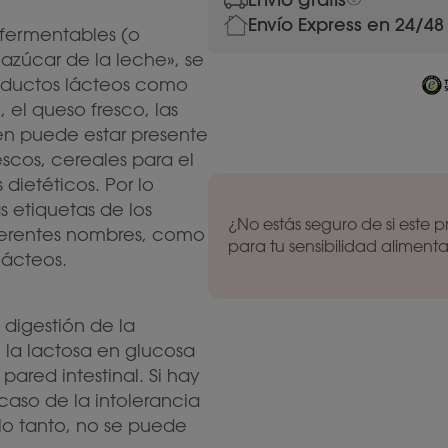
Envío Express en 24/48
 fermentables (o
azúcar de la leche», se
roductos lácteos como
, el queso fresco, las
ién puede estar presente
escos, cereales para el
ietéticos. Por lo
s etiquetas de los
¿No estás seguro de si este
iferentes nombres, como
para tu sensibilidad aliment
lácteos.
 digestión de la
de la lactosa en glucosa
ared intestinal. Si hay
aso de la intolerancia
r lo tanto, no se puede