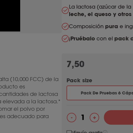
La lactosa (azúcar de la
leche, el queso y otro
Composición
pura
e ing
¡
Pruébalo
con el
pack
7,50
lta (10,000 FCC) de la
Pack size
roducto es
Pack De Pruebas 6 Cáps
cantidades de lactosa
a elevada a la lactosa.*
tomar el polvo por
 es adecuado para
+
-
Lactasa 10.000 cantidad
Envío gratis