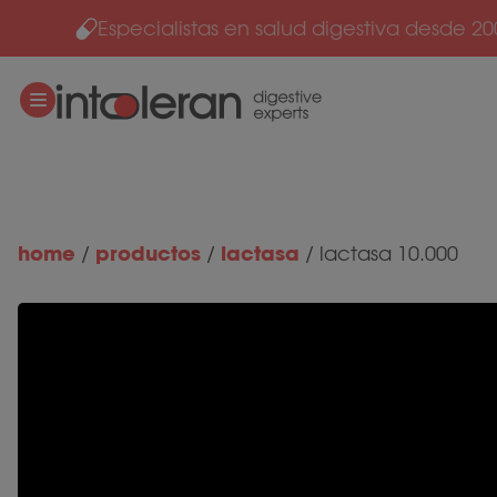
Especialistas en salud digestiva desde 20
Ir al contenido
home
productos
lactasa
/
/
/
lactasa 10.000