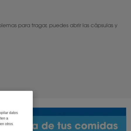
lemas para tragar, puedes abrir las cápsulas y
opilar datos
iten a
 en otros