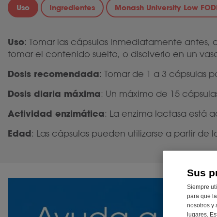
Uso
Ingredientes
Monash University Low FO
Uso
: Tomar las cápsulas inmediatamente antes, o
tomar el contenido suelto, o disolverlo en un va
Dosis recomendada
: Tomar de 1 a 3 cápsulas p
Dosis diaria máxima
: Un máximo de 15 cápsulas
Actividad enzimática
: La enzima lactasa está a
Edad
: Las cápsulas pueden utilizarse a partir de 
Sus p
Siempre uti
para que la
nosotros y 
lugares. Es